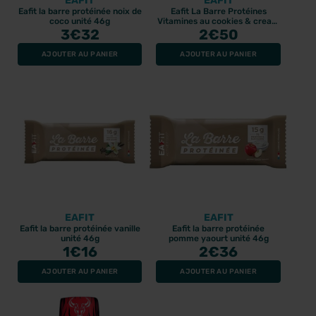
EAFIT
EAFIT
Eafit la barre protéinée noix de
Eafit La Barre Protéines
coco unité 46g
Vitamines au cookies & cream
3
€32
2
€50
49gr
AJOUTER AU PANIER
AJOUTER AU PANIER
EAFIT
EAFIT
Eafit la barre protéinée vanille
Eafit la barre protéinée
unité 46g
pomme yaourt unité 46g
1
€16
2
€36
AJOUTER AU PANIER
AJOUTER AU PANIER