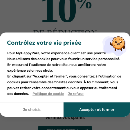
10
%
EAFIT
EAFIT
Eafit Calories Stop 1200 - 60
Eafit Pure Créatine poudre
DE RÉDUCTION
comprimés
300gr
×
×
45
€55
25
€41
Connexion
×
Créer une liste d'envies
sur votre première commande
Contrôlez votre vie privée
((modalTitle))
AJOUTER AU PANIER
AJOUTER AU PANIER
Inscrivez-vous à notre newsletter et profitez
Pour MyHappyPara, votre expérience client est une priorité.
Vous devez être connecté pour ajouter des produits à votre
Nom de la liste d'envies
×
((confirmMessage))
d'une réduction sur votre première commande*
Nous utilisons des cookies pour vous fournir un service personnalisé.
Ajouter à ma liste d'envies
liste d'envies.
En mesurant l’audience de notre site, nous améliorons votre
expérience selon vos choix.
add_circle_outline
Créer une nouvelle liste
En cliquant sur “Accepter et fermer”, vous consentez à l’utilisation de
((cancelText))
cookies pour l’ensemble des finalités décrites. À tout moment, vous
Annuler
Annuler
pouvez retirer votre consentement ou vous opposer au traitement
En soumettant ce formulaire, j'accepte que les
((modalDeleteText))
Créer une liste d'envies
des données.
Politique de cookie
Je refuse
Connexion
informations saisies soient utilisées dans le cadre de
ma demande et de la relation commerciale qui peut en
découler. Vous référer à la politique de confidentialité.
Je choisis
Accepter et fermer
EAFIT
EAFIT
Eafit pure whey chocolat
Eafit ripped max caséine fraise
Vérifiez vos spams
noisette 750g
750g
33
€91
38
€39