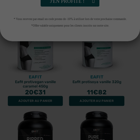
J'EN PROFITE !
AJOUTER AU PANIER
AJOUTER AU PANIER
* Vous recevrez par email un code promo de -10% à utiliser lors de votre prochaine commande.
*Offre valable uniquement pour les clients inscrits sur notre site.
EAFIT
EAFIT
Eafit protivegan vanille
Eafit protisoya vanille 320g
caramel 450g
20
€31
11
€82
AJOUTER AU PANIER
AJOUTER AU PANIER