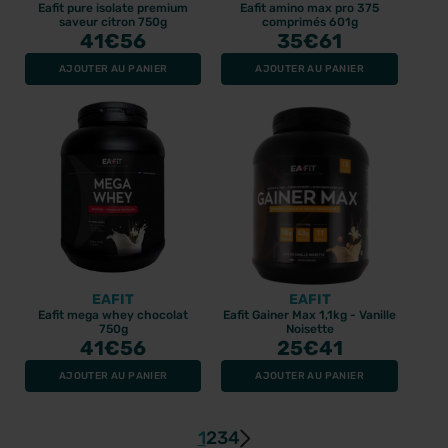
Eafit pure isolate premium
Eafit amino max pro 375
saveur citron 750g
comprimés 601g
41
€56
35
€61
AJOUTER AU PANIER
AJOUTER AU PANIER
EAFIT
EAFIT
Eafit mega whey chocolat
Eafit Gainer Max 1,1kg - Vanille
750g
Noisette
41
€56
25
€41
AJOUTER AU PANIER
AJOUTER AU PANIER
1
2
3
4