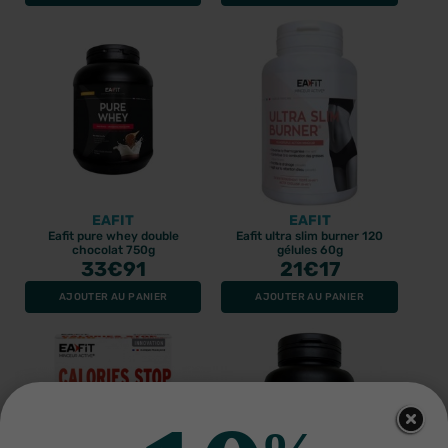
EAFIT
EAFIT
Eafit pure whey double
Eafit ultra slim burner 120
chocolat 750g
gélules 60g
33
€91
21
€17
AJOUTER AU PANIER
AJOUTER AU PANIER