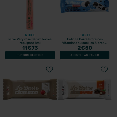
NUXE
EAFIT
Nuxe Very rose Sérum lèvres
Eafit La Barre Protéines
repulpant 8ml
Vitamines au cookies & cream
11
€73
2
€50
49gr
RUPTURE DE STOCK
AJOUTER AU PANIER