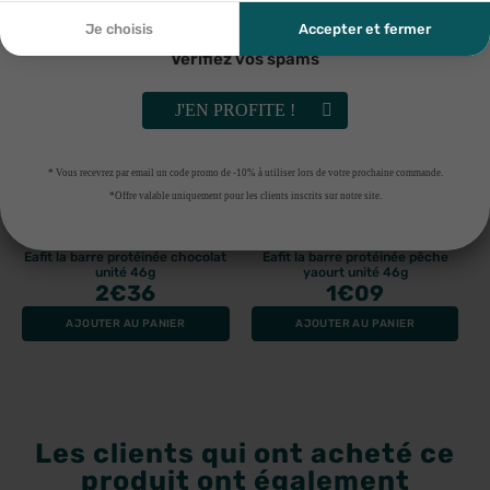
découler. Vous référer à la politique de confidentialité.
Je choisis
Accepter et fermer
Vérifiez vos spams
J'EN PROFITE !
* Vous recevrez par email un code promo de -10% à utiliser lors de votre prochaine commande.
*Offre valable uniquement pour les clients inscrits sur notre site.
EAFIT
EAFIT
Eafit la barre protéinée chocolat
Eafit la barre protéinée pêche
unité 46g
yaourt unité 46g
2
€36
1
€09
AJOUTER AU PANIER
AJOUTER AU PANIER
Les clients qui ont acheté ce
produit ont également