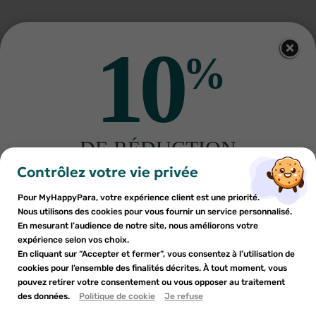
10
%
Autres produits pour vous
DE RÉDUCTION
×
×
Connexion
Créer une liste d'envies
sur votre première commande
Contrôlez votre vie privée
Inscrivez-vous à notre newsletter et profitez
Pour MyHappyPara, votre expérience client est une priorité.
Vous devez être connecté pour ajouter des produits à votre
Nom de la liste d'envies
×
d'une réduction sur votre première commande*
Nous utilisons des cookies pour vous fournir un service personnalisé.
Ajouter à ma liste d'envies
liste d'envies.
En mesurant l’audience de notre site, nous améliorons votre
expérience selon vos choix.
EAFIT
EAFIT
add_circle_outline
En cliquant sur “Accepter et fermer”, vous consentez à l’utilisation de
Créer une nouvelle liste
Eafit boisson post effort orange
Eafit la barre protéinée pomme
457g
yaourt unité 46g
cookies pour l’ensemble des finalités décrites. À tout moment, vous
Annuler
Annuler
12
€66
2
€36
pouvez retirer votre consentement ou vous opposer au traitement
En soumettant ce formulaire, j'accepte que les
des données.
Créer une liste d'envies
Politique de cookie
Je refuse
Connexion
AJOUTER AU PANIER
AJOUTER AU PANIER
informations saisies soient utilisées dans le cadre de
ma demande et de la relation commerciale qui peut en