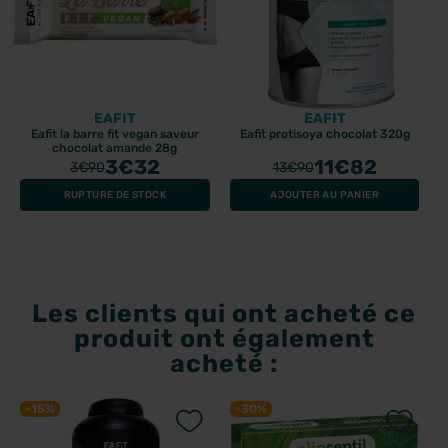
EAFIT
EAFIT
Eafit la barre fit vegan saveur
Eafit protisoya chocolat 320g
chocolat amande 28g
3
€32
11
€82
3
€90
13
€90
RUPTURE DE STOCK
AJOUTER AU PANIER
Les clients qui ont acheté ce
produit ont également
acheté :
-15%
-30%