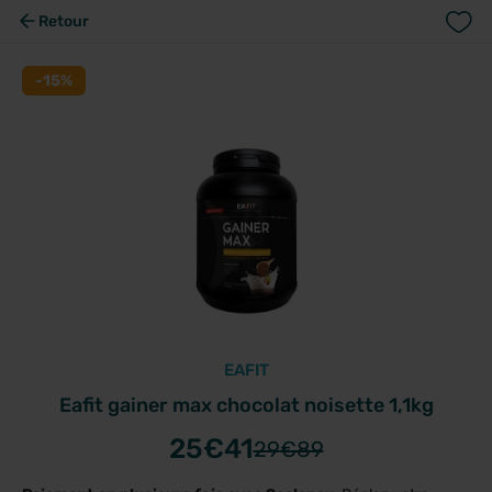
Retour
-15%
EAFIT
Eafit gainer max chocolat noisette 1,1kg
25
€41
29
€89