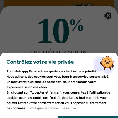
10
%
Nos promotions
DE RÉDUCTION
×
×
Connexion
×
Créer une liste d'envies
sur votre première commande
VOIR TOUTES LES PROMOS
Contrôlez votre vie privée
((modalTitle))
Inscrivez-vous à notre newsletter et profitez
Pour MyHappyPara, votre expérience client est une priorité.
-20%
-30%
Vous devez être connecté pour ajouter des produits à votre
Nom de la liste d'envies
×
((confirmMessage))
d'une réduction sur votre première commande*
Nous utilisons des cookies pour vous fournir un service personnalisé.
Ajouter à ma liste d'envies
liste d'envies.
En mesurant l’audience de notre site, nous améliorons votre
expérience selon vos choix.
add_circle_outline
Créer une nouvelle liste
En cliquant sur “Accepter et fermer”, vous consentez à l’utilisation de
((cancelText))
cookies pour l’ensemble des finalités décrites. À tout moment, vous
Annuler
Annuler
pouvez retirer votre consentement ou vous opposer au traitement
En soumettant ce formulaire, j'accepte que les
((modalDeleteText))
Créer une liste d'envies
des données.
Politique de cookie
Je refuse
Connexion
informations saisies soient utilisées dans le cadre de
ma demande et de la relation commerciale qui peut en