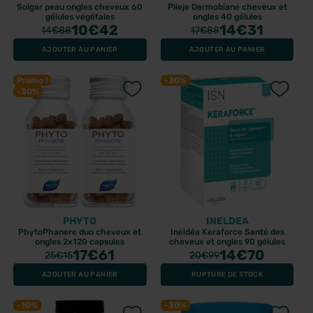
Solgar peau ongles cheveux 60
Pileje Dermobiane cheveux et
gélules végétales
ongles 40 gélules
10
€42
14
€31
14
€88
17
€88
AJOUTER AU PANIER
AJOUTER AU PANIER
Promo !
-30%
-30%
PHYTO
INELDEA
PhytoPhanere duo cheveux et
Ineldéa Keraforce Santé des
ongles 2x120 capsules
cheveux et ongles 90 gélules
17
€61
14
€70
25
€15
20
€99
AJOUTER AU PANIER
RUPTURE DE STOCK
-10%
-30%