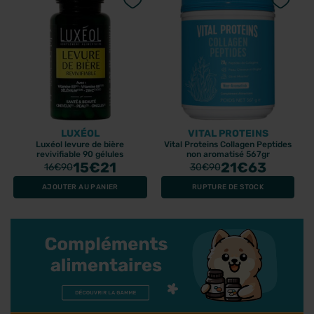
LUXÉOL
VITAL PROTEINS
Luxéol levure de bière
Vital Proteins Collagen Peptides
revivifiable 90 gélules
non aromatisé 567gr
15
€21
21
€63
16
€90
30
€90
AJOUTER AU PANIER
RUPTURE DE STOCK