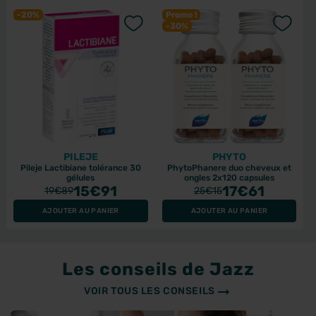
-20%
Promo !
-30%
PILEJE
PHYTO
Pileje Lactibiane tolérance 30
PhytoPhanere duo cheveux et
gélules
ongles 2x120 capsules
15
€91
17
€61
19
€89
25
€15
AJOUTER AU PANIER
AJOUTER AU PANIER
Les conseils de Jazz
VOIR TOUS LES CONSEILS