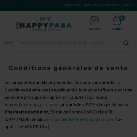
LIVRAISON GRATUITE À PARTIR DE 59€ D'ACHAT EN POINT RELAIS (POUR TOU
0
Compte
Panier
Conditions générales de vente
FILTRER
Les présentes conditions générales de vente (ci-après les «
Conditions Générales») s’appliquent à tout achat effectué par une
personne physique (ci-après le « CLIENT») sur le site
Internet
myhappypara.com
(ci-après le « SITE ») exploité par la
Pharmacie carré d'or
, 30 rue de France 06000 Nice Tél
:0974771398, email :
service.clients@myhappypara.com
(ci-
après le « VENDEUR »).