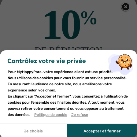
BIOGAIA
10
BioGaia Gouttes probiotiques
5ml
%
8
€40
11
€99
RUPTURE DE STOCK
DE RÉDUCTION
×
×
Connexion
×
Créer une liste d'envies
sur votre première commande
Contrôlez votre vie privée
((modalTitle))
LIVRAISON GRATUITE DÈS 59 EUROS D'ACHAT
Inscrivez-vous à notre newsletter et profitez
Pour MyHappyPara, votre expérience client est une priorité.
EN POINT RELAIS (
VOIR CONDITIONS
)
Vous devez être connecté pour ajouter des produits à votre
Nom de la liste d'envies
×
((confirmMessage))
d'une réduction sur votre première commande*
Nous utilisons des cookies pour vous fournir un service personnalisé.
Ajouter à ma liste d'envies
liste d'envies.
En mesurant l’audience de notre site, nous améliorons votre
LIVRAISON EN FRANCE ET À L'INTERNATIONAL
expérience selon vos choix.
add_circle_outline
Créer une nouvelle liste
En cliquant sur “Accepter et fermer”, vous consentez à l’utilisation de
((cancelText))
cookies pour l’ensemble des finalités décrites. À tout moment, vous
Annuler
Annuler
Profitez de -10%
pouvez retirer votre consentement ou vous opposer au traitement
En soumettant ce formulaire, j'accepte que les
((modalDeleteText))
Créer une liste d'envies
des données.
Politique de cookie
Je refuse
Connexion
informations saisies soient utilisées dans le cadre de
Pour votre 1ère commande en vous inscrivant à notre
ma demande et de la relation commerciale qui peut en
newsletter
découler. Vous référer à la politique de confidentialité.
*Voir conditions
Je choisis
Accepter et fermer