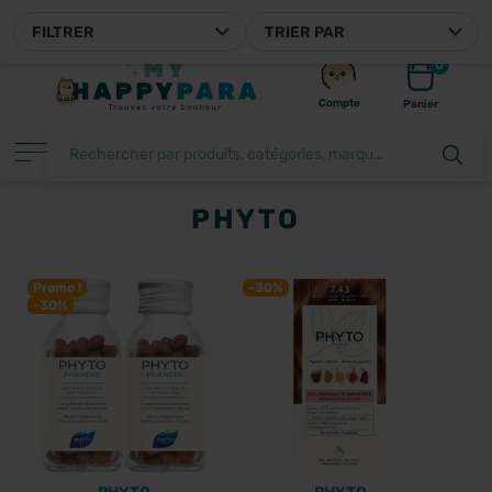
MYHAPPYPARA, VOTRE PARAPHARMACIE EN LIGNE FRANÇAISE
FILTRER
TRIER PAR
0
Compte
Panier
PHYTO
FILTRER
Promo !
-30%
-30%