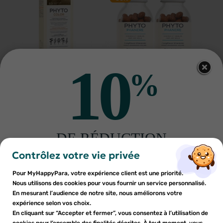
10
%
PHYTO
PHYTO
Phyto phytocolor coloration
copy of PhytoPhanere duo
permanente 8.3 blond clair
cheveux et ongles 2x120
doré 112ml
8
€32
capsules
22
€10
11
€88
31
€56
AJOUTER AU PANIER
AJOUTER AU PANIER
DE RÉDUCTION
×
×
-30%
-30%
Connexion
×
Créer une liste d'envies
sur votre première commande
Contrôlez votre vie privée
((modalTitle))
Inscrivez-vous à notre newsletter et profitez
Pour MyHappyPara, votre expérience client est une priorité.
Vous devez être connecté pour ajouter des produits à votre
Nom de la liste d'envies
×
((confirmMessage))
d'une réduction sur votre première commande*
Nous utilisons des cookies pour vous fournir un service personnalisé.
Ajouter à ma liste d'envies
liste d'envies.
En mesurant l’audience de notre site, nous améliorons votre
expérience selon vos choix.
add_circle_outline
Créer une nouvelle liste
En cliquant sur “Accepter et fermer”, vous consentez à l’utilisation de
((cancelText))
cookies pour l’ensemble des finalités décrites. À tout moment, vous