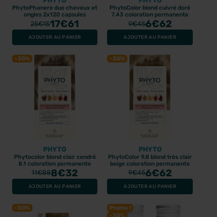
PHYTO
PHYTO
PhytoPhanere duo cheveux et
PhytoColor blond cuivré doré
ongles 2x120 capsules
7.43 coloration permanente
17
€61
6
€62
25
€15
9
€45
AJOUTER AU PANIER
AJOUTER AU PANIER
-30%
-30%
PHYTO
PHYTO
Phytocolor blond clair cendré
PhytoColor 9.8 blond très clair
8.1 coloration permanente
beige coloration permanente
8
€32
6
€62
11
€88
9
€45
AJOUTER AU PANIER
AJOUTER AU PANIER
-30%
Promo !
-30%