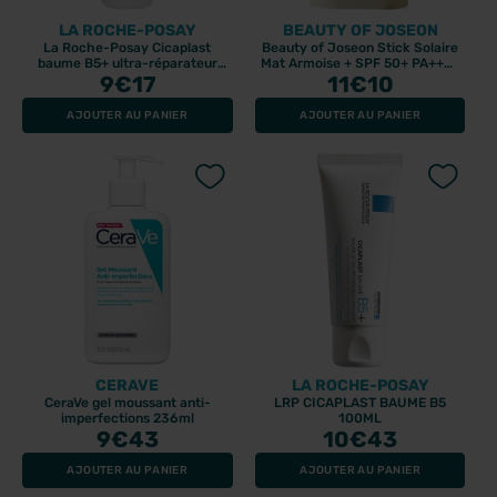
LA ROCHE-POSAY
BEAUTY OF JOSEON
La Roche-Posay Cicaplast
Beauty of Joseon Stick Solaire
baume B5+ ultra-réparateur
Mat Armoise + SPF 50+ PA++++
SPF50 - 40ml
9
€17
11
18gr
€10
AJOUTER AU PANIER
AJOUTER AU PANIER
CERAVE
LA ROCHE-POSAY
CeraVe gel moussant anti-
LRP CICAPLAST BAUME B5
imperfections 236ml
100ML
9
€43
10
€43
AJOUTER AU PANIER
AJOUTER AU PANIER