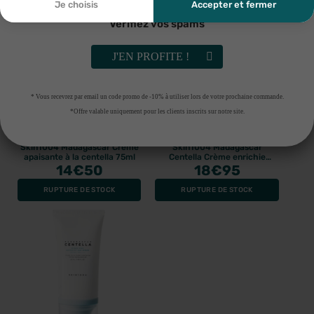
Je choisis
Accepter et fermer
Vérifiez vos spams
J'EN PROFITE !
* Vous recevrez par email un code promo de -10% à utiliser lors de votre prochaine commande.
*Offre valable uniquement pour les clients inscrits sur notre site.
SKIN1004
SKIN1004
Skin1004 Madagascar Crème
Skin1004 Madagascar
apaisante à la centella 75ml
Centella Crème enrichie
14
€50
Probio-Cica 50ml
18
€95
RUPTURE DE STOCK
RUPTURE DE STOCK