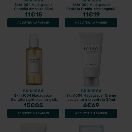
SKIN1004
SKIN1004
Skin1004 Madagascar
Skin1004 Madagascar
Centella Ampoule 55ml
Centella Probio-cica ampoule
11
€15
intensive 30ml
11
€19
AJOUTER AU PANIER
AJOUTER AU PANIER
SKIN1004
SKIN1004
Skin 1004 Madagascar
Skin1004 Madagascar Crème
Centella Light cleansing oil
apaisante à la centella 30ml
15
200ml
€05
6
€69
AJOUTER AU PANIER
AJOUTER AU PANIER