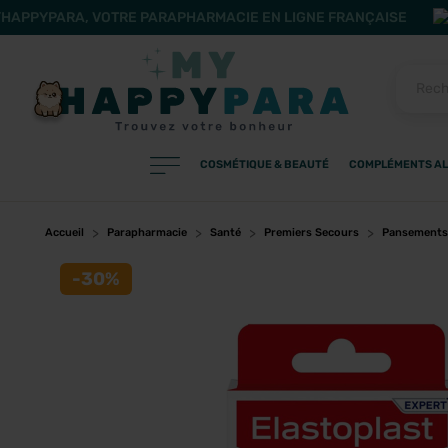
HAPPYPARA, VOTRE PARAPHARMACIE EN LIGNE FRANÇAISE
COSMÉTIQUE & BEAUTÉ
COMPLÉMENTS AL
PRODUITS
Filtres
Accueil
Parapharmacie
Santé
Premiers Secours
Pansements
-30%
CATÉGORIES
MARQUES