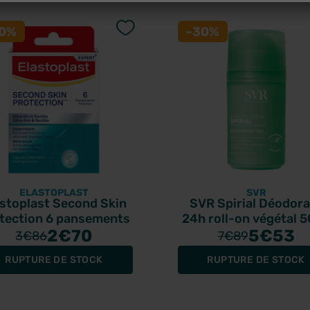
30%
-30%
ELASTOPLAST
SVR
astoplast Second Skin
SVR Spirial Déodor
tection 6 pansements
24h roll-on végétal 
2
€70
5
€53
3
€86
7
€89
RUPTURE DE STOCK
RUPTURE DE STOCK