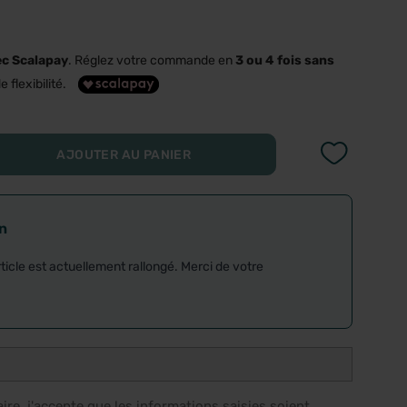
ec Scalapay
. Réglez votre commande en
3 ou 4 fois sans
e flexibilité.
AJOUTER AU PANIER
on
rticle est actuellement rallongé. Merci de votre
re, j'accepte que les informations saisies soient