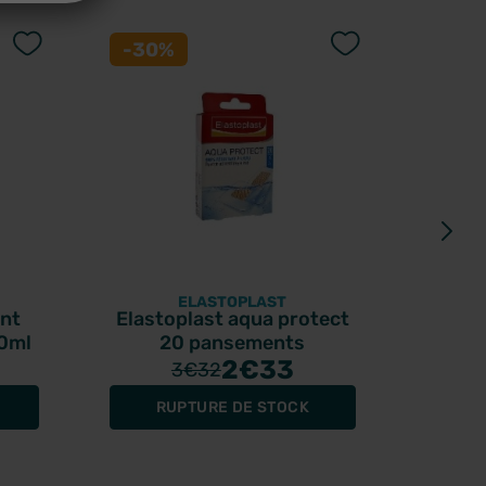
-30%
-30
ELASTOPLAST
ant
Elastoplast aqua protect
El
50ml
20 pansements
adhés
2
€33
3
€32
RUPTURE DE STOCK
R