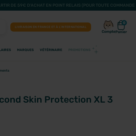
ARTIR DE 59€ D'ACHAT EN POINT RELAIS (POUR TOUTE COMMANDE 
0
LIVRAISON EN FRANCE ET À L’INTERNATIONAL
Compte
Panier
LAIRES
MARQUES
VÉTÉRINAIRE
PROMOTIONS
ements
cond Skin Protection XL 3