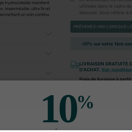
e hydrocolloïde maintient
utilisées dans le cadre d
. Imperméable, ultra fin et
découler. Vous référer à 
 permettant un soin continu
PRÉVENEZ-MOI LORSQUE LE
-10% sur votre 1ère c
LIVRAISON GRATUITE 
D’ACHAT.
Voir conditio
Frais de livraison à parti
SERVICE CLIENT
10
Des pharmaciens à votr
%
utres produits pour vo