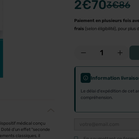
2
€70
3
€86
Paiement en plusieurs fois av
frais
(selon éligibilité), pour plus d
-
+
Information livrais
Le délai d'expédition de cet a
compréhension.
ispositif médical conçu
e. Doté d’un effet "seconde
sements classiques, il
En soumettant ce formulai