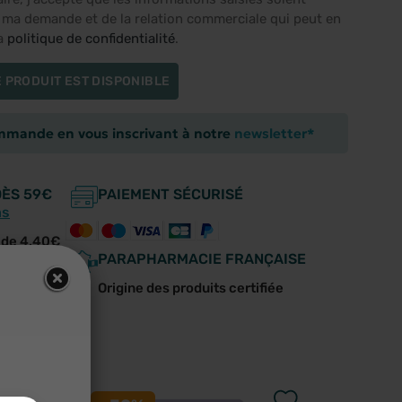
e ma demande et de la relation commerciale qui peut en
la
politique de confidentialité
.
 PRODUIT EST DISPONIBLE
ommande en vous inscrivant à notre
newsletter*
DÈS 59€
PAIEMENT SÉCURISÉ
ns
r de 4,40€
PARAPHARMACIE FRANÇAISE
e écoute
Origine des produits certifiée
us