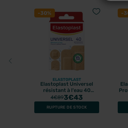
-30%
-
ELASTOPLAST
Elastoplast Universel
El
résistant à l'eau 40
Pro
pansements
3
€43
4
€89
RUPTURE DE STOCK