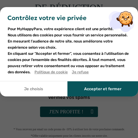
DE RÉDUCTION
×
×
Connexion
×
Créer une liste d'envies
sur votre première commande
Contrôlez votre vie privée
((modalTitle))
Inscrivez-vous à notre newsletter et profitez
Pour MyHappyPara, votre expérience client est une priorité.
Vous devez être connecté pour ajouter des produits à votre
Nom de la liste d'envies
×
((confirmMessage))
d'une réduction sur votre première commande*
Nous utilisons des cookies pour vous fournir un service personnalisé.
Ajouter à ma liste d'envies
liste d'envies.
En mesurant l’audience de notre site, nous améliorons votre
expérience selon vos choix.
APAISYL
add_circle_outline
Créer une nouvelle liste
En cliquant sur “Accepter et fermer”, vous consentez à l’utilisation de
Apaisyl Répulsif Moustiques
((cancelText))
cookies pour l’ensemble des finalités décrites. À tout moment, vous
Émulsion 90 ml
Annuler
Annuler
15
€29
pouvez retirer votre consentement ou vous opposer au traitement
21
€84
En soumettant ce formulaire, j'accepte que les
((modalDeleteText))
Créer une liste d'envies
des données.
Politique de cookie
Je refuse
Connexion
informations saisies soient utilisées dans le cadre de
RUPTURE DE STOCK
ma demande et de la relation commerciale qui peut en
découler. Vous référer à la politique de confidentialité.
Je choisis
Accepter et fermer
Vérifiez vos spams
J'EN PROFITE !
LIVRAISON GRATUITE DÈS 59 EUROS D'ACHAT
EN POINT RELAIS (
VOIR CONDITIONS
)
* Vous recevrez par email un code promo de -10% à utiliser lors de votre prochaine commande.
*Offre valable uniquement pour les clients inscrits sur notre site.