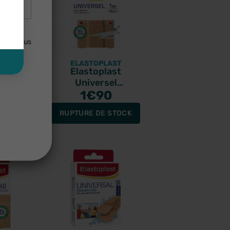
lisées
uler. Vous
AST
ELASTOPLAST
t aqua
Elastoplast
 20
Universel
nts
3
pansement flexible
1
€90
10 bandes x 6cm
STOCK
RUPTURE DE STOCK