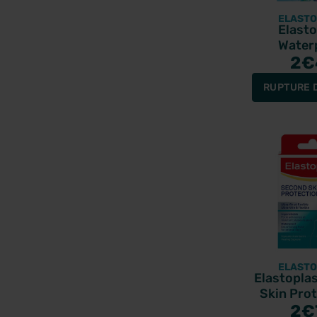
ELASTO
Elasto
Water
imperméab
2
€
20 pans
RUPTURE 
ELASTO
Elastopla
Skin Prot
panse
2
€