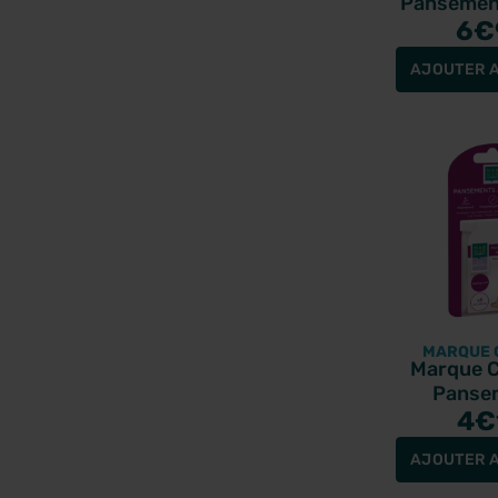
Pansement
Concent
6
€
AJOUTER A
MARQUE 
Marque C
Panse
Ampo
4
€
AJOUTER A