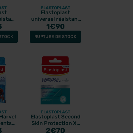
AST
ELASTOPLAST
ast
Elastoplast
sistant
universel résistant
40
3
à l'eau 20
1
€90
nts
pansements
STOCK
RUPTURE DE STOCK
AST
ELASTOPLAST
 Marvel
Elastoplast Second
ents
Skin Protection XL
y
3
3 pansements
2
€70