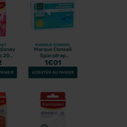
AST
MARQUE CONSEIL
disney
Marque Conseil
s 20
Sparadrap
nts
2
Microporeux avec
1
€01
déversoir 5 m x 2,5
PANIER
AJOUTER AU PANIER
cm