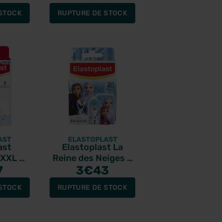
STOCK
RUPTURE DE STOCK
AST
ELASTOPLAST
ast
Elastoplast La
 XXL 5
Reine des Neiges 2
nts
7
- 20 pansements
3
€43
x10cm
Disney
STOCK
RUPTURE DE STOCK