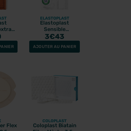
AST
ELASTOPLAST
ast
Elastoplast
extra
Sensible
ssu 20
0
hypoallergénique
3
€43
nts
20 pansements
PANIER
AJOUTER AU PANIER
X
COLOPLAST
er Flex
Coloplast Biatain