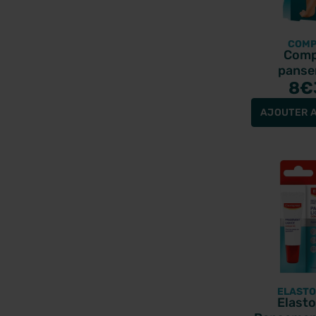
COMP
Com
pans
ampoule
8
€
format bo
AJOUTER A
ELASTO
Elasto