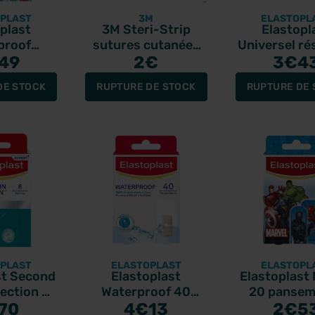
PLAST
3M
ELASTOPL
plast
3M Steri-Strip
Elastopl
proof
sutures cutanées
Universel ré
le enfant
49
renforcées 6mm x
2
€
à l'eau 
3
€4
ements
75mm boîte de 3
panseme
DE STOCK
RUPTURE DE STOCK
RUPTURE DE 
PLAST
ELASTOPLAST
ELASTOPL
st Second
Elastoplast
Elastoplast
ection 6
Waterproof 40
20 pansem
ments
70
pansements
4
€13
2
Disne
€5