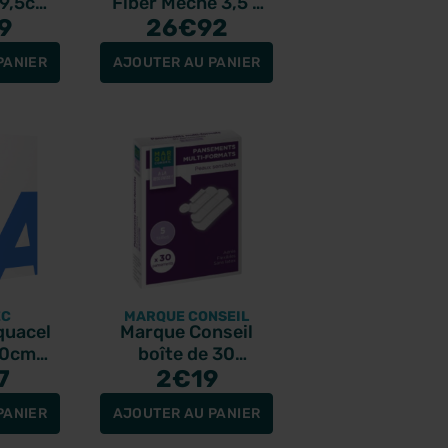
x9,5cm
Fiber Mèche 3,5 ×
es
9
46cm boîte de 10
26
€92
PANIER
AJOUTER AU PANIER
EC
MARQUE CONSEIL
quacel
Marque Conseil
 10cm
boîte de 30
ent
7
pansements multi-
2
€19
oîte de
formats
PANIER
AJOUTER AU PANIER