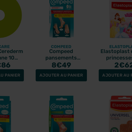
CARE
COMPEED
ELASTOPL
Cerederm
Compeed
Elastoplast 
ne 10
pansements
princesse
ments
€86
ampoules
8
€49
panseme
2
€6
onés
Assortiment moyen
U PANIER
AJOUTER AU PANIER
AJOUTER AU 
format 10
pansements