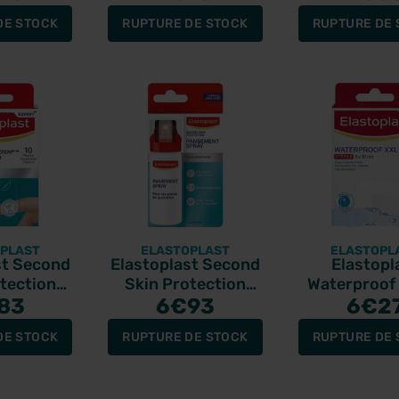
DE STOCK
RUPTURE DE STOCK
RUPTURE DE 
PLAST
ELASTOPLAST
ELASTOPL
st Second
Elastoplast Second
Elastopl
tection
Skin Protection
Waterproof
oïde S 10
83
Pansement Spray
6
€93
Panseme
6
€2
ments
40ml
stériles 8
DE STOCK
RUPTURE DE STOCK
RUPTURE DE 