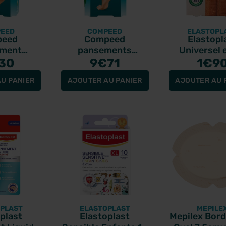
EED
COMPEED
ELASTOPL
peed
Compeed
Elastopl
ement
pansements
Universel 
 moyen
30
ampoules Extrême
9
€71
flexible ti
1
€9
îte de 10
moyen format 10
panseme
U PANIER
AJOUTER AU PANIER
AJOUTER AU 
pansements
PLAST
ELASTOPLAST
MEPILE
plast
Elastoplast
Mepilex Bord