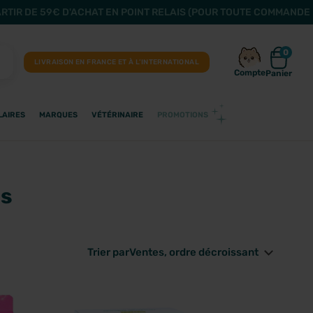
ARTIR DE 59€ D'ACHAT EN POINT RELAIS (POUR TOUTE COMMANDE 
0
LIVRAISON EN FRANCE ET À L’INTERNATIONAL
Compte
Panier
LAIRES
MARQUES
VÉTÉRINAIRE
PROMOTIONS
s
Trier par
Ventes, ordre décroissant