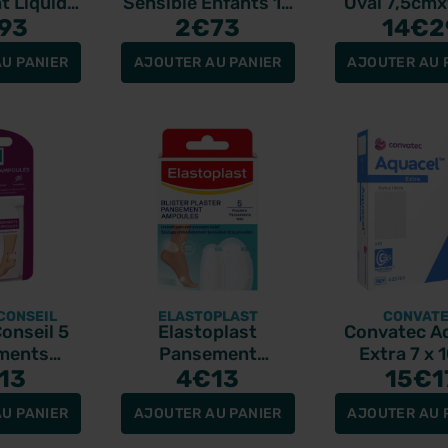
 Liquide
Sensible Enfants 10
Oval 7,5cm
ré 10ml
93
pansements XL
2
€73
16 pièc
14
€2
U PANIER
AJOUTER AU PANIER
AJOUTER AU 
CONSEIL
ELASTOPLAST
CONVAT
onseil 5
Elastoplast
Convatec A
ments
Pansement
Extra 7 x
ules
13
Ampoules SOS Mix
4
€13
Pansem
15
€1
Pack 6 unités
HydroFiber b
U PANIER
AJOUTER AU PANIER
AJOUTER AU 
10