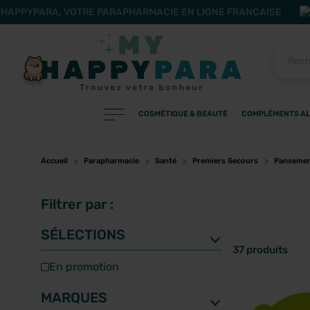
HAPPYPARA, VOTRE PARAPHARMACIE EN LIGNE FRANÇAISE
COSMÉTIQUE & BEAUTÉ
COMPLÉMENTS AL
PRODUITS
Filtres
Accueil
Parapharmacie
Santé
Premiers Secours
Pansemen
Filtrer par :
CATÉGORIES
SÉLECTIONS
37 produits
en promotion
MARQUES
MARQUES