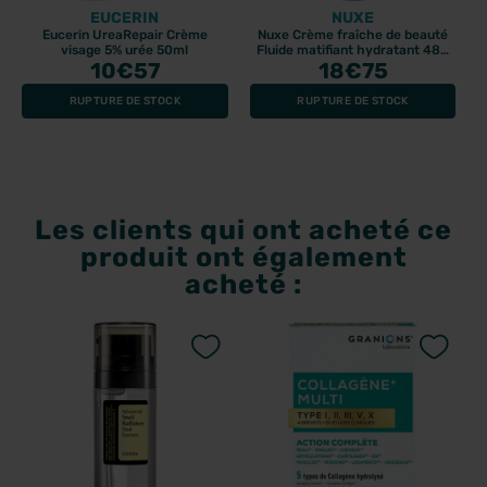
EUCERIN
NUXE
Eucerin UreaRepair Crème
Nuxe Crème fraîche de beauté
visage 5% urée 50ml
Fluide matifiant hydratant 48h
10
€57
18
50ml
€75
RUPTURE DE STOCK
RUPTURE DE STOCK
Les clients qui ont acheté ce
produit ont également
acheté :