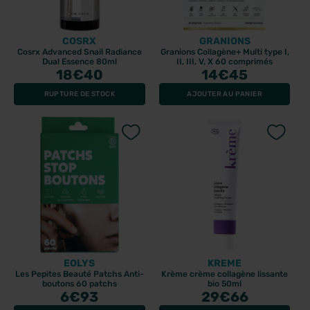
COSRX
GRANIONS
Cosrx Advanced Snail Radiance
Granions Collagène+ Multi type I,
Dual Essence 80ml
II, III, V, X 60 comprimés
18
€40
14
€45
RUPTURE DE STOCK
AJOUTER AU PANIER
EOLYS
KREME
Les Pepites Beauté Patchs Anti-
Krème crème collagène lissante
boutons 60 patchs
bio 50ml
6
€93
29
€66