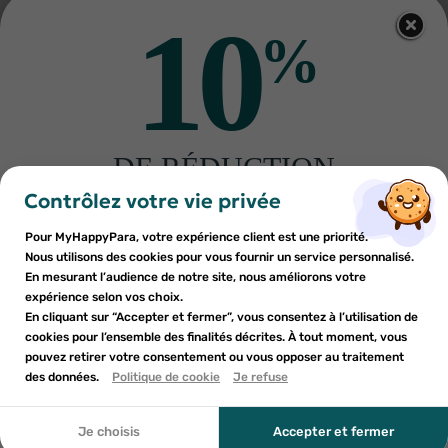
10
%
BIOCYTE
BIOCYTE
Biocyte Keratine Forte 500mg
Biocyte PGA Eye Lift Soin
40 gélules
contour des yeux 2 patchs +
19
€60
25
tube 15ml
€13
AJOUTER AU PANIER
AJOUTER AU PANIER
DE RÉDUCTION
×
×
Connexion
×
Créer une liste d'envies
sur votre première commande
Contrôlez votre vie privée
((modalTitle))
Inscrivez-vous à notre newsletter et profitez
Pour MyHappyPara, votre expérience client est une priorité.
Vous devez être connecté pour ajouter des produits à votre
Nom de la liste d'envies
×
((confirmMessage))
d'une réduction sur votre première commande*
Nous utilisons des cookies pour vous fournir un service personnalisé.
Ajouter à ma liste d'envies
liste d'envies.
En mesurant l’audience de notre site, nous améliorons votre
expérience selon vos choix.
add_circle_outline
Créer une nouvelle liste
En cliquant sur “Accepter et fermer”, vous consentez à l’utilisation de
((cancelText))
cookies pour l’ensemble des finalités décrites. À tout moment, vous
Annuler
Annuler
pouvez retirer votre consentement ou vous opposer au traitement
En soumettant ce formulaire, j'accepte que les
((modalDeleteText))
Créer une liste d'envies
des données.
Politique de cookie
Je refuse
Connexion
informations saisies soient utilisées dans le cadre de
BIOCYTE
BIOCYTE
ma demande et de la relation commerciale qui peut en
Biocyte PGA Mask Nourrissant
Biocyte Tattoo Derm stick
sachet de 1 masque de 10ml
solaire SPF50 Stick de 18
découler. Vous référer à la politique de confidentialité.
Je choisis
Accepter et fermer
7
€70
11
grammes
€13