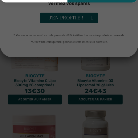
Vérifiez vos spams
AJOUTER AU PANIER
AJOUTER AU PANIER
J'EN PROFITE !
* Vous recevrez par email un code promo de -10% à utiliser lors de votre prochaine commande.
*Offre valable uniquement pour les clients inscrits sur notre site.
BIOCYTE
BIOCYTE
Biocyte Vitamine C Lipo
Biocyte Vitamine D3
500mg 28 comprimés
Liposomal 90 gélules
13
€30
24
€43
AJOUTER AU PANIER
AJOUTER AU PANIER