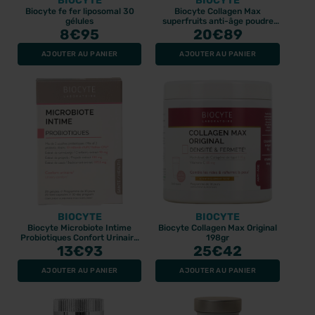
BIOCYTE
BIOCYTE
Biocyte fe fer liposomal 30
Biocyte Collagen Max
gélules
superfruits anti-âge poudre
8
€95
20
260gr
€89
AJOUTER AU PANIER
AJOUTER AU PANIER
BIOCYTE
BIOCYTE
Biocyte Microbiote Intime
Biocyte Collagen Max Original
Probiotiques Confort Urinaire
198gr
13
20 gélules
€93
25
€42
AJOUTER AU PANIER
AJOUTER AU PANIER