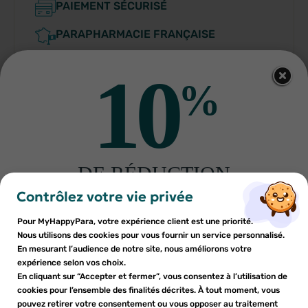
PAIEMENT SÉCURISÉ
PARAPHARMACIE FRANÇAISE
10
%
Indications
DE RÉDUCTION
×
×
Connexion
Créer une liste d'envies
sur votre première commande
Conditions d'utilisation
Contrôlez votre vie privée
Inscrivez-vous à notre newsletter et profitez
Pour MyHappyPara, votre expérience client est une priorité.
Vous devez être connecté pour ajouter des produits à votre
Nom de la liste d'envies
×
d'une réduction sur votre première commande*
Nous utilisons des cookies pour vous fournir un service personnalisé.
Composition
Ajouter à ma liste d'envies
liste d'envies.
En mesurant l’audience de notre site, nous améliorons votre
expérience selon vos choix.
add_circle_outline
En cliquant sur “Accepter et fermer”, vous consentez à l’utilisation de
Créer une nouvelle liste
Fabriquant
cookies pour l’ensemble des finalités décrites. À tout moment, vous
Annuler
Annuler
pouvez retirer votre consentement ou vous opposer au traitement
En soumettant ce formulaire, j'accepte que les