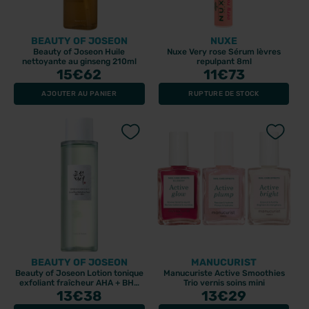
BEAUTY OF JOSEON
NUXE
Beauty of Joseon Huile
Nuxe Very rose Sérum lèvres
nettoyante au ginseng 210ml
repulpant 8ml
15
€62
11
€73
AJOUTER AU PANIER
RUPTURE DE STOCK
BEAUTY OF JOSEON
MANUCURIST
Beauty of Joseon Lotion tonique
Manucuriste Active Smoothies
exfoliant fraîcheur AHA + BHA
Trio vernis soins mini
13
150ml
€38
13
€29