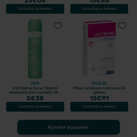
25
€06
15
€88
AJOUTER AU PANIER
AJOUTER AU PANIER
SVR
PILEJE
SVR Spirial Spray Végétal
Pileje Lactibiane tolérance 30
déodorant anti-humidité 48H
gélules
5
€38
75ml
15
€91
AJOUTER AU PANIER
AJOUTER AU PANIER
Ajouter au panier