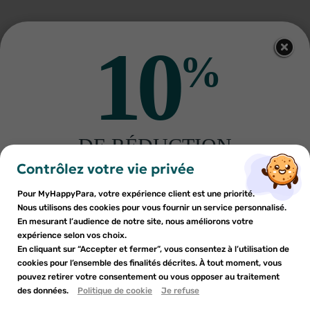
10
%
Autres produits pour vous
DE RÉDUCTION
×
×
Connexion
Créer une liste d'envies
sur votre première commande
Contrôlez votre vie privée
Inscrivez-vous à notre newsletter et profitez
Pour MyHappyPara, votre expérience client est une priorité.
Vous devez être connecté pour ajouter des produits à votre
Nom de la liste d'envies
×
d'une réduction sur votre première commande*
Nous utilisons des cookies pour vous fournir un service personnalisé.
Ajouter à ma liste d'envies
liste d'envies.
En mesurant l’audience de notre site, nous améliorons votre
expérience selon vos choix.
BAUSCH & LOMB
PURESSENTIEL
add_circle_outline
En cliquant sur “Accepter et fermer”, vous consentez à l’utilisation de
Créer une nouvelle liste
Bausch & Lomb ThermCool Hot
PURESSENTIEL GEL ARNICA-
Flex Plus poche de gel 11x24 cm
HELICHRYSE 50ML
cookies pour l’ensemble des finalités décrites. À tout moment, vous
Annuler
Annuler
4
€01
9
€02
pouvez retirer votre consentement ou vous opposer au traitement
En soumettant ce formulaire, j'accepte que les
des données.
Créer une liste d'envies
Politique de cookie
Je refuse
Connexion
AJOUTER AU PANIER
RUPTURE DE STOCK
informations saisies soient utilisées dans le cadre de
ma demande et de la relation commerciale qui peut en