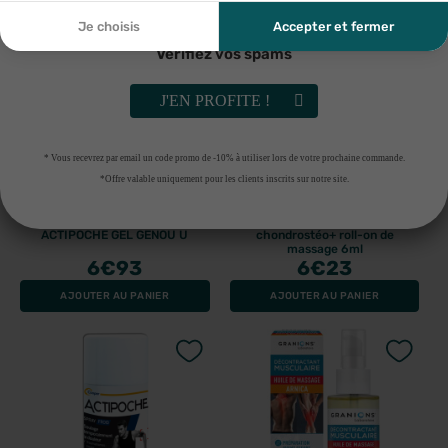
découler. Vous référer à la politique de confidentialité.
Je choisis
Accepter et fermer
Vérifiez vos spams
J'EN PROFITE !
* Vous recevrez par email un code promo de -10% à utiliser lors de votre prochaine commande.
*Offre valable uniquement pour les clients inscrits sur notre site.
COOPER
GRANIONS
ACTIPOCHE GEL GENOU U
chondrostéo+ roll-on de
massage 6ml
6
€93
6
€23
AJOUTER AU PANIER
AJOUTER AU PANIER