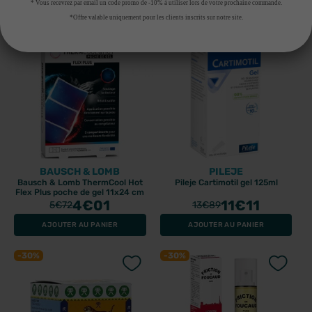
AJOUTER AU PANIER
RUPTURE DE STOCK
* Vous recevrez par email un code promo de -10% à utiliser lors de votre prochaine commande.
*Offre valable uniquement pour les clients inscrits sur notre site.
-30%
-20%
BAUSCH & LOMB
PILEJE
Bausch & Lomb ThermCool Hot
Pileje Cartimotil gel 125ml
Flex Plus poche de gel 11x24 cm
4
€01
11
€11
5
€72
13
€89
AJOUTER AU PANIER
AJOUTER AU PANIER
-30%
-30%