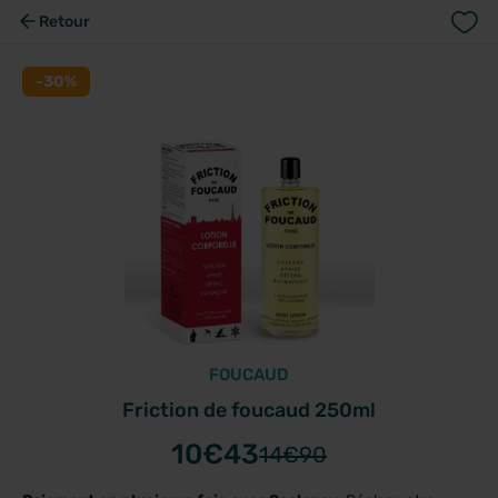
Retour
-30%
FOUCAUD
Friction de foucaud 250ml
10
€43
14
€90