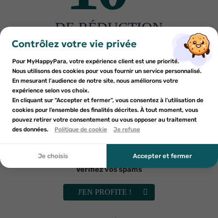
DE RÉDUCTION
×
×
Connexion
Créer une liste d'envies
sur votre première commande
Contrôlez votre vie privée
Autres produits pour vous
Inscrivez-vous à notre newsletter et profitez
Pour MyHappyPara, votre expérience client est une priorité.
Vous devez être connecté pour ajouter des produits à votre
Nom de la liste d'envies
×
d'une réduction sur votre première commande*
Nous utilisons des cookies pour vous fournir un service personnalisé.
Ajouter à ma liste d'envies
liste d'envies.
En mesurant l’audience de notre site, nous améliorons votre
-30%
-30%
expérience selon vos choix.
add_circle_outline
En cliquant sur “Accepter et fermer”, vous consentez à l’utilisation de
Créer une nouvelle liste
cookies pour l’ensemble des finalités décrites. À tout moment, vous
Annuler
Annuler
pouvez retirer votre consentement ou vous opposer au traitement
En soumettant ce formulaire, j'accepte que les
des données.
Créer une liste d'envies
Politique de cookie
Je refuse
Connexion
informations saisies soient utilisées dans le cadre de
ma demande et de la relation commerciale qui peut en
découler. Vous référer à la politique de confidentialité.
Je choisis
Accepter et fermer
Vérifiez vos spams
BAUME DU TIGRE
GRANIONS
Baume du Tigre rouge 19gr
Granions Décontractant
J'EN PROFITE !
Musculaire Huile de massage
4
€48
arnica 100ml
9
€02
6
€39
12
€90