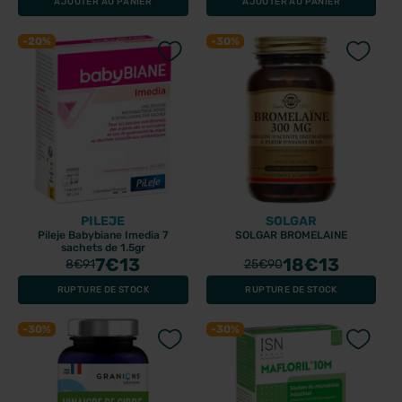
AJOUTER AU PANIER
AJOUTER AU PANIER
-20%
-30%
PILEJE
SOLGAR
Pileje Babybiane Imedia 7
SOLGAR BROMELAINE
sachets de 1.5gr
7
€13
18
€13
8
€91
25
€90
RUPTURE DE STOCK
RUPTURE DE STOCK
-30%
-30%