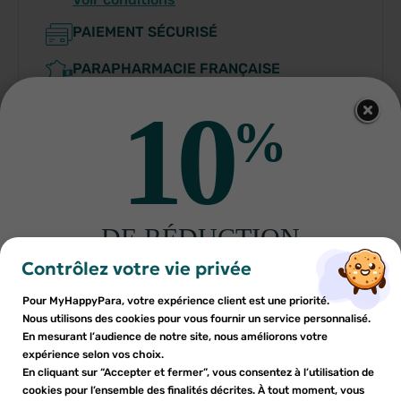
PAIEMENT SÉCURISÉ
PARAPHARMACIE FRANÇAISE
10
%
Indications
DE RÉDUCTION
×
×
Connexion
Créer une liste d'envies
sur votre première commande
Contrôlez votre vie privée
Conditions d'utilisation
Inscrivez-vous à notre newsletter et profitez
Pour MyHappyPara, votre expérience client est une priorité.
Vous devez être connecté pour ajouter des produits à votre
Nom de la liste d'envies
×
d'une réduction sur votre première commande*
Nous utilisons des cookies pour vous fournir un service personnalisé.
Ajouter à ma liste d'envies
liste d'envies.
Composition
En mesurant l’audience de notre site, nous améliorons votre
expérience selon vos choix.
add_circle_outline
En cliquant sur “Accepter et fermer”, vous consentez à l’utilisation de
Créer une nouvelle liste
cookies pour l’ensemble des finalités décrites. À tout moment, vous
Fabriquant
Annuler
Annuler