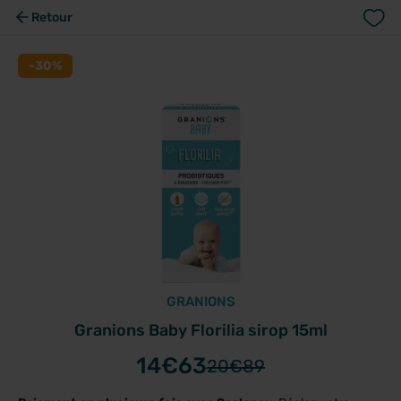
Retour
-30%
GRANIONS
Granions Baby Florilia sirop 15ml
14
€63
20
€89