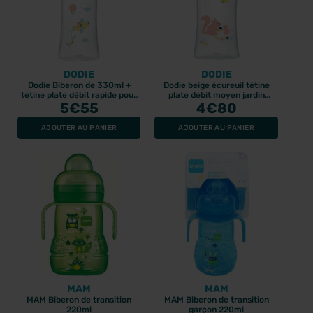
DODIE
DODIE
Dodie Biberon de 330ml +
Dodie beige écureuil tétine
tétine plate débit rapide pour
plate débit moyen jardin
bébé dès 6 mois, motif Air
5
€55
biberon 270ml
4
€80
AJOUTER AU PANIER
AJOUTER AU PANIER
MAM
MAM
MAM Biberon de transition
MAM Biberon de transition
220ml
garçon 220ml