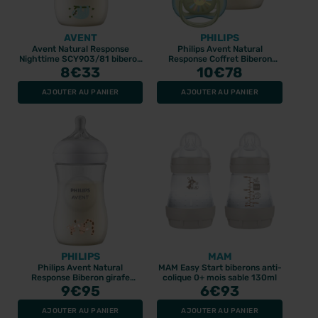
AVENT
PHILIPS
Avent Natural Response
Philips Avent Natural
Nighttime SCY903/81 biberon
Response Coffret Biberon
3 - 6 mois
8
€33
125ml + Sucette
10
€78
AJOUTER AU PANIER
AJOUTER AU PANIER
PHILIPS
MAM
Philips Avent Natural
MAM Easy Start biberons anti-
Response Biberon girafe
colique 0+ mois sable 130ml
9
260ml
€95
6
€93
AJOUTER AU PANIER
AJOUTER AU PANIER