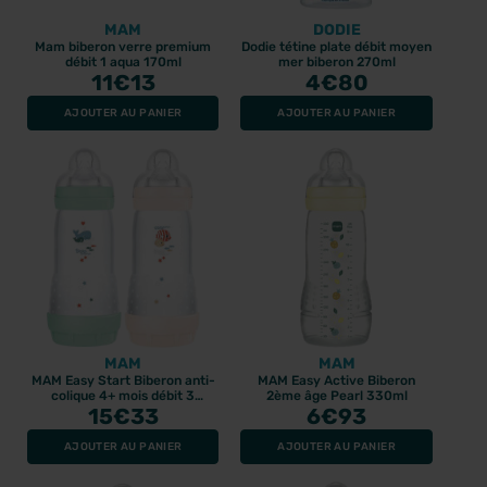
MAM
DODIE
Mam biberon verre premium
Dodie tétine plate débit moyen
débit 1 aqua 170ml
mer biberon 270ml
11
€13
4
€80
AJOUTER AU PANIER
AJOUTER AU PANIER
MAM
MAM
MAM Easy Start Biberon anti-
MAM Easy Active Biberon
colique 4+ mois débit 3
2ème âge Pearl 330ml
Menthe + Coton 320ml
15
€33
6
€93
AJOUTER AU PANIER
AJOUTER AU PANIER