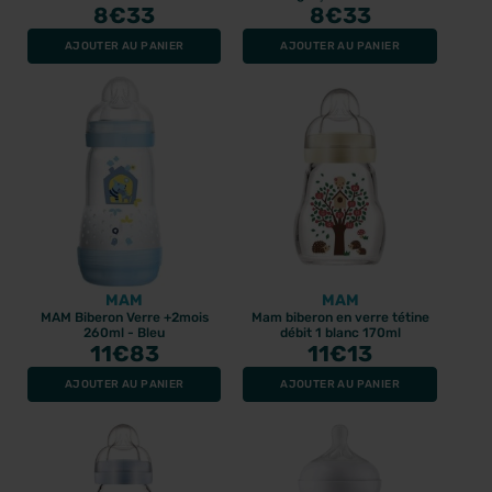
8
€33
8
€33
AJOUTER AU PANIER
AJOUTER AU PANIER
MAM
MAM
MAM Biberon Verre +2mois
Mam biberon en verre tétine
260ml - Bleu
débit 1 blanc 170ml
11
€83
11
€13
AJOUTER AU PANIER
AJOUTER AU PANIER