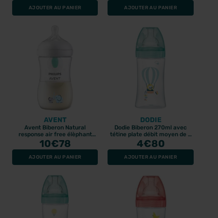
AJOUTER AU PANIER
AJOUTER AU PANIER
AVENT
DODIE
Avent Biberon Natural
Dodie Biberon 270ml avec
response air free élèphant
tétine plate débit moyen de 0
10
260ml
€78
à 6 mois, motif mongolfière.
4
€80
AJOUTER AU PANIER
AJOUTER AU PANIER