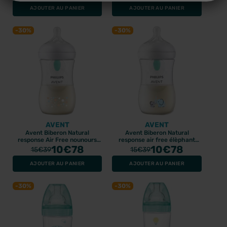
AJOUTER AU PANIER
AJOUTER AU PANIER
-30%
-30%
AVENT
AVENT
Avent Biberon Natural
Avent Biberon Natural
response Air Free nounours
response air free élèphant
260ml
10
€78
260ml
10
€78
15
€39
15
€39
AJOUTER AU PANIER
AJOUTER AU PANIER
-30%
-30%