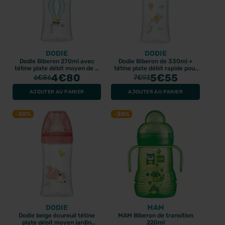
DODIE
DODIE
Dodie Biberon 270ml avec
Dodie Biberon de 330ml +
tétine plate débit moyen de 0
tétine plate débit rapide pour
à 6 mois, motif mongolfière.
4
€80
bébé dès 6 mois, motif Air
5
€55
6
€86
7
€93
AJOUTER AU PANIER
AJOUTER AU PANIER
-30%
-30%
DODIE
MAM
Dodie beige écureuil tétine
MAM Biberon de transition
plate débit moyen jardin
220ml