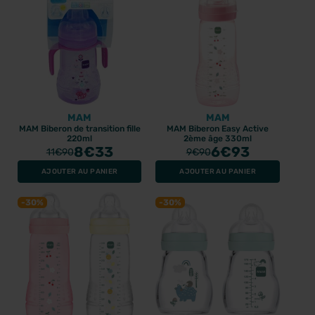
MAM
MAM
MAM Biberon de transition fille
MAM Biberon Easy Active
220ml
2ème âge 330ml
8
€33
6
€93
11
€90
9
€90
AJOUTER AU PANIER
AJOUTER AU PANIER
-30%
-30%