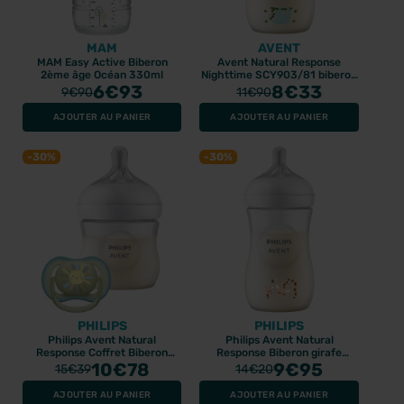
MAM
AVENT
MAM Easy Active Biberon
Avent Natural Response
2ème âge Océan 330ml
Nighttime SCY903/81 biberon
6
€93
3 - 6 mois
8
€33
9
€90
11
€90
AJOUTER AU PANIER
AJOUTER AU PANIER
-30%
-30%
PHILIPS
PHILIPS
Philips Avent Natural
Philips Avent Natural
Response Coffret Biberon
Response Biberon girafe
125ml + Sucette
10
€78
260ml
9
€95
15
€39
14
€20
AJOUTER AU PANIER
AJOUTER AU PANIER