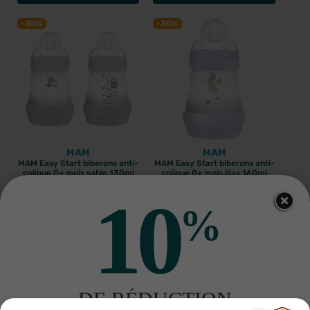
-30%
-30%
MAM
MAM
MAM Easy Start biberons anti-
MAM Easy Start biberons anti-
colique 0+ mois sable 130ml
colique 0+ mois lilas 160ml
6
€93
6
€93
9
€90
9
€90
10
AJOUTER AU PANIER
AJOUTER AU PANIER
%
-30%
-30%
DE RÉDUCTION