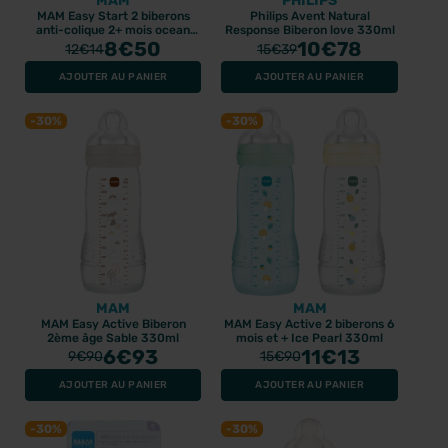
MAM
PHILIPS
MAM Easy Start 2 biberons
Philips Avent Natural
anti-colique 2+ mois ocean
Response Biberon love 330ml
sable 260ml
8
€50
10
€78
12
€14
15
€39
AJOUTER AU PANIER
AJOUTER AU PANIER
-30%
-30%
MAM
MAM
MAM Easy Active Biberon
MAM Easy Active 2 biberons 6
2ème âge Sable 330ml
mois et + Ice Pearl 330ml
6
€93
11
€13
9
€90
15
€90
AJOUTER AU PANIER
AJOUTER AU PANIER
-30%
-30%