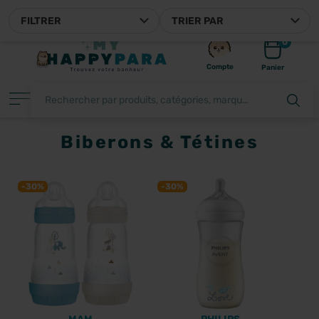
MYHAPPYPARA, VOTRE PARAPHARMACIE EN LIGNE FRANÇA
FILTRER
TRIER PAR
0
Compte
Panier
Biberons & Tétines
FILTRER
-30%
-30%