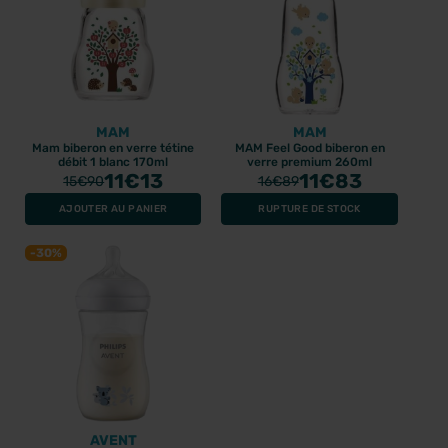
MAM
MAM
Mam biberon en verre tétine
MAM Feel Good biberon en
débit 1 blanc 170ml
verre premium 260ml
11
€13
11
€83
15
€90
16
€89
AJOUTER AU PANIER
RUPTURE DE STOCK
-30%
AVENT