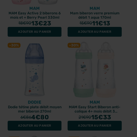
MAM
MAM
MAM Easy Active 2 biberons 6
Mam biberon verre premium
mois et + Berry Pearl 330ml
débit 1 aqua 170ml
13
€23
11
€13
18
€90
15
€90
AJOUTER AU PANIER
AJOUTER AU PANIER
-30%
-30%
DODIE
MAM
Dodie tétine plate débit moyen
MAM Easy Start Biberon anti-
mer biberon 270ml
colique 4+ mois débit 3
4
€80
Menthe + Coton 320ml
15
€33
6
€86
21
€90
AJOUTER AU PANIER
AJOUTER AU PANIER