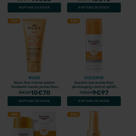
RUPTURE DE STOCK
RUPTURE DE STOCK
-30%
-30%
NUXE
EUCERIN
Nuxe Sun crème solaire
Eucerin sun protection
fondante haute protection
photoaging control spf50
spf50 - 50ml
10
€70
50ml
9
€97
15
€28
14
€24
RUPTURE DE STOCK
RUPTURE DE STOCK
-30%
-30%