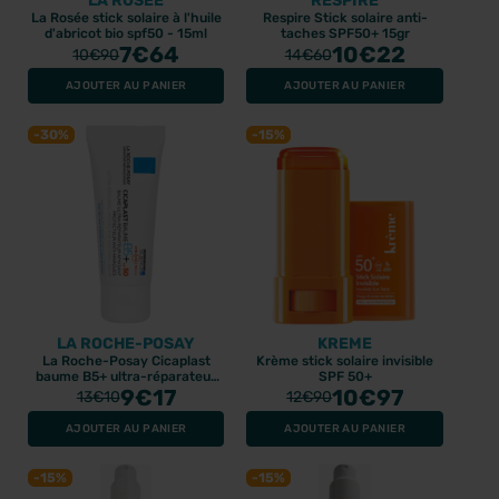
LA ROSÉE
RESPIRE
La Rosée stick solaire à l'huile
Respire Stick solaire anti-
d'abricot bio spf50 - 15ml
taches SPF50+ 15gr
7
€64
10
€22
10
€90
14
€60
AJOUTER AU PANIER
AJOUTER AU PANIER
-30%
-15%
LA ROCHE-POSAY
KREME
La Roche-Posay Cicaplast
Krème stick solaire invisible
baume B5+ ultra-réparateur
SPF 50+
SPF50 - 40ml
9
€17
10
€97
13
€10
12
€90
AJOUTER AU PANIER
AJOUTER AU PANIER
-15%
-15%