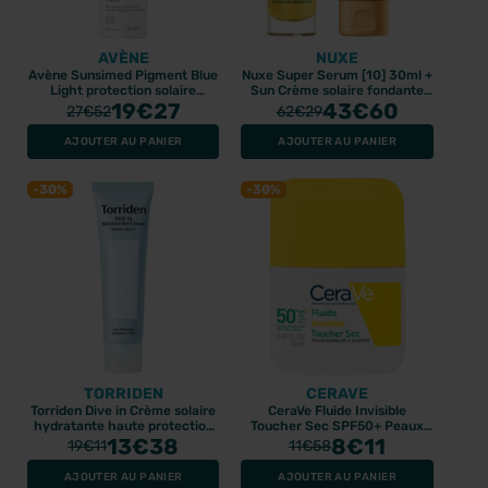
AVÈNE
NUXE
Avène Sunsimed Pigment Blue
Nuxe Super Serum [10] 30ml +
Light protection solaire
Sun Crème solaire fondante
SPF50+ 80ml
19
€27
SPF50 - 50ml
43
€60
27
€52
62
€29
AJOUTER AU PANIER
AJOUTER AU PANIER
-30%
-30%
TORRIDEN
CERAVE
Torriden Dive in Crème solaire
CeraVe Fluide Invisible
hydratante haute protection
Toucher Sec SPF50+ Peaux
SPF50+ - 60ml
13
€38
normales à grasses 50ml
8
€11
19
€11
11
€58
AJOUTER AU PANIER
AJOUTER AU PANIER