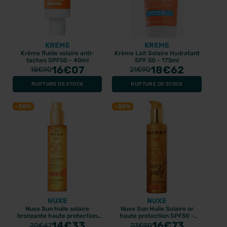
KREME
KREME
Krème fluide solaire anti-
Krème Lait Solaire Hydratant
taches SPF50 - 40ml
SPF 50 - 175ml
16
€07
18
€62
18
€90
21
€90
RUPTURE DE STOCK
RUPTURE DE STOCK
-30%
-30%
NUXE
NUXE
Nuxe Sun huile solaire
Nuxe Sun Huile Solaire or
bronzante haute protection
haute protection SPF50 -
spf50 - 150ml
14
€33
150ml
16
€73
20
€47
23
€90