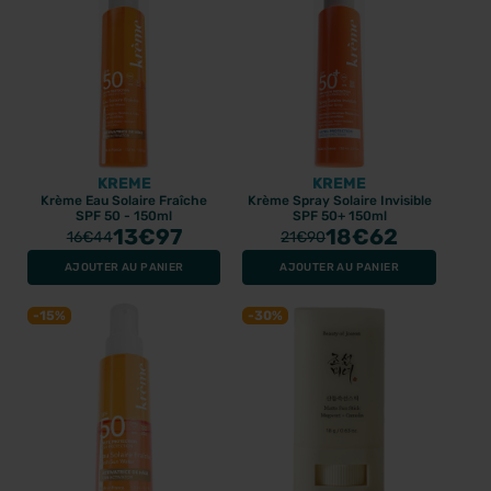
KREME
KREME
Krème Eau Solaire Fraîche
Krème Spray Solaire Invisible
SPF 50 - 150ml
SPF 50+ 150ml
13
€97
18
€62
16
€44
21
€90
AJOUTER AU PANIER
AJOUTER AU PANIER
-15%
-30%