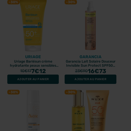
-30%
-30%
URIAGE
GARANCIA
Uriage Bariésun crème
Garancia Lait Solaire Douceur
hydratante peaux sensibles
Invisible Sun Protect SPF50+
SPF50+ 50ml
7
€12
150ml
16
€73
10
€17
23
€90
AJOUTER AU PANIER
AJOUTER AU PANIER
-30%
-30%