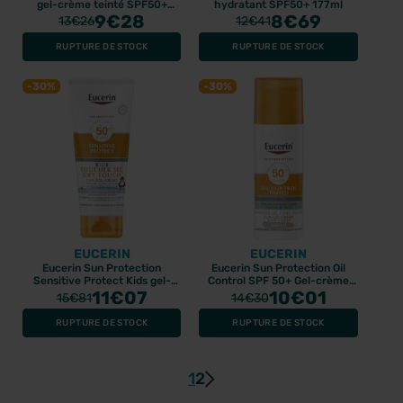
gel-crème teinté SPF50+
hydratant SPF50+ 177ml
50ml
9
€28
8
€69
13
€26
12
€41
RUPTURE DE STOCK
RUPTURE DE STOCK
-30%
-30%
EUCERIN
EUCERIN
Eucerin Sun Protection
Eucerin Sun Protection Oil
Sensitive Protect Kids gel-
Control SPF 50+ Gel-crème
crème toucher sec SPF50+
11
€07
teinté 50ml
10
€01
15
€81
14
€30
200ml
RUPTURE DE STOCK
RUPTURE DE STOCK
1
2