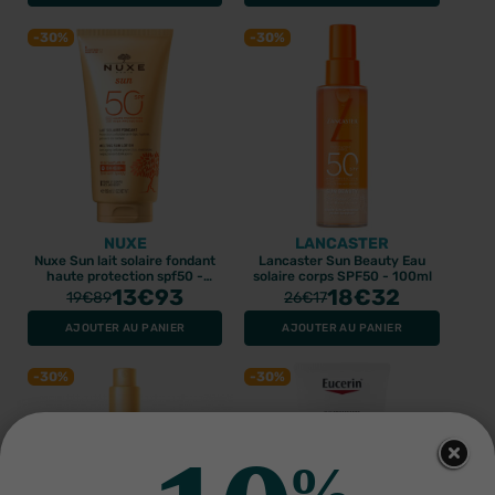
-30%
-30%
NUXE
LANCASTER
Nuxe Sun lait solaire fondant
Lancaster Sun Beauty Eau
haute protection spf50 -
solaire corps SPF50 - 100ml
150ml
13
€93
18
€32
19
€89
26
€17
AJOUTER AU PANIER
AJOUTER AU PANIER
-30%
-30%
%