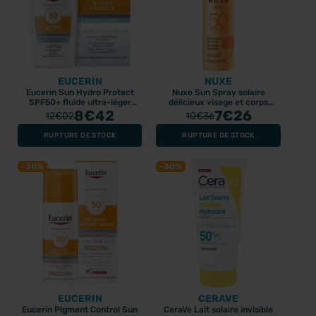
EUCERIN
NUXE
Eucerin Sun Hydro Protect
Nuxe Sun Spray solaire
SPF50+ fluide ultra-léger
délicieux visage et corps
50ml
8
€42
SPF50 - 50ml
7
€26
12
€02
10
€36
RUPTURE DE STOCK
RUPTURE DE STOCK
-30%
-30%
EUCERIN
CERAVE
Eucerin Pigment Control Sun
CeraVe Lait solaire invisible