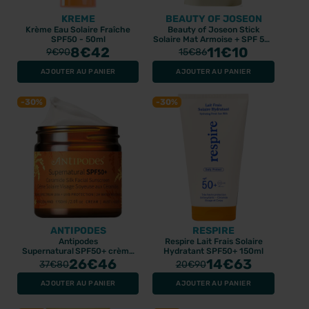
KREME
BEAUTY OF JOSEON
Krème Eau Solaire Fraîche
Beauty of Joseon Stick
SPF50 - 50ml
Solaire Mat Armoise + SPF 50+
8
€42
PA++++ 18gr
11
€10
9
€90
15
€86
AJOUTER AU PANIER
AJOUTER AU PANIER
-30%
-30%
ANTIPODES
RESPIRE
Antipodes
Respire Lait Frais Solaire
Supernatural SPF50+ crème
Hydratant SPF50+ 150ml
solaire visage soyeuse aux
26
€46
14
€63
37
€80
20
€90
Céramides 60ml
AJOUTER AU PANIER
AJOUTER AU PANIER