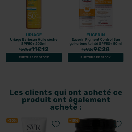
URIAGE
EUCERIN
Uriage Bariésun Huile sèche
Eucerin Pigment Control Sun
SPF50+ 200ml
gel-crème teinté SPF50+ 50ml
11
€12
9
€28
15
€88
13
€26
RUPTURE DE STOCK
RUPTURE DE STOCK
Les clients qui ont acheté ce
produit ont également
acheté :
-30%
-15%