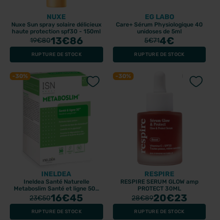
NUXE
EG LABO
Nuxe Sun spray solaire délicieux
Care+ Sérum Physiologique 40
haute protection spf30 - 150ml
unidoses de 5ml
13
€86
4
€
19
€80
5
€71
RUPTURE DE STOCK
RUPTURE DE STOCK
-30%
-30%
INELDEA
RESPIRE
Ineldea Santé Naturelle
RESPIRE SERUM GLOW amp
Metaboslim Santé et ligne 50+
PROTECT 30ML
90 gélules
16
€45
20
€23
23
€50
28
€89
RUPTURE DE STOCK
RUPTURE DE STOCK