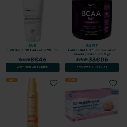
SVR
EAFIT
SVR Xerial 10 Lait corps 200ml
Eafit BCAA 8:1:1 Récupération
saveur pastèque 275gr
8
€46
33
€06
12
€08
38
€89
AJOUTER AU PANIER
AJOUTER AU PANIER
-30%
-30%