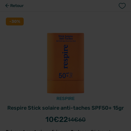
Retour
-30%
RESPIRE
Respire Stick solaire anti-taches SPF50+ 15gr
10
€22
14
€60