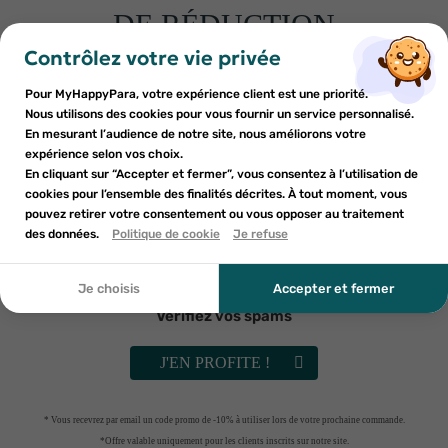
DE RÉDUCTION
×
×
Connexion
×
Créer une liste d'envies
sur votre première commande
Contrôlez votre vie privée
((modalTitle))
Inscrivez-vous à notre newsletter et profitez
Pour MyHappyPara, votre expérience client est une priorité.
Vous devez être connecté pour ajouter des produits à votre
Nom de la liste d'envies
×
((confirmMessage))
d'une réduction sur votre première commande*
Nous utilisons des cookies pour vous fournir un service personnalisé.
Ajouter à ma liste d'envies
liste d'envies.
En mesurant l’audience de notre site, nous améliorons votre
expérience selon vos choix.
PRORHINEL
add_circle_outline
Créer une nouvelle liste
En cliquant sur “Accepter et fermer”, vous consentez à l’utilisation de
ProRhinel spray nourrissons &
((cancelText))
cookies pour l’ensemble des finalités décrites. À tout moment, vous
jeunes enfants 100ml
Annuler
Annuler
6
€19
pouvez retirer votre consentement ou vous opposer au traitement
En soumettant ce formulaire, j'accepte que les
((modalDeleteText))
Créer une liste d'envies
des données.
Politique de cookie
Je refuse
Connexion
informations saisies soient utilisées dans le cadre de
RUPTURE DE STOCK
ma demande et de la relation commerciale qui peut en
découler. Vous référer à la politique de confidentialité.
Je choisis
Accepter et fermer
Vérifiez vos spams
J'EN PROFITE !
LIVRAISON GRATUITE DÈS 59 EUROS D'ACHAT
EN POINT RELAIS (
VOIR CONDITIONS
)
* Vous recevrez par email un code promo de -10% à utiliser lors de votre prochaine commande.
*Offre valable uniquement pour les clients inscrits sur notre site.