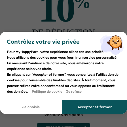
10
%
MARQUE CONSEIL
VIVAPI
Marque Conseil Bouchons
Vivapi Perles au miel de
DE RÉDUCTION
d'Oreilles 4 paires
montagne 70gr
×
×
3
€43
3
€30
4
€89
4
€71
Connexion
×
Créer une liste d'envies
sur votre première commande
Contrôlez votre vie privée
((modalTitle))
AJOUTER AU PANIER
AJOUTER AU PANIER
Inscrivez-vous à notre newsletter et profitez
Pour MyHappyPara, votre expérience client est une priorité.
Vous devez être connecté pour ajouter des produits à votre
Nom de la liste d'envies
×
-30%
-30%
((confirmMessage))
d'une réduction sur votre première commande*
Nous utilisons des cookies pour vous fournir un service personnalisé.
Ajouter à ma liste d'envies
liste d'envies.
En mesurant l’audience de notre site, nous améliorons votre
expérience selon vos choix.
add_circle_outline
Créer une nouvelle liste
En cliquant sur “Accepter et fermer”, vous consentez à l’utilisation de
((cancelText))
cookies pour l’ensemble des finalités décrites. À tout moment, vous
Annuler
Annuler
pouvez retirer votre consentement ou vous opposer au traitement
En soumettant ce formulaire, j'accepte que les
((modalDeleteText))
Créer une liste d'envies
des données.
Politique de cookie
Je refuse
Connexion
informations saisies soient utilisées dans le cadre de
ma demande et de la relation commerciale qui peut en
découler. Vous référer à la politique de confidentialité.
Je choisis
Accepter et fermer
SOINEO
GRANIONS
Soineo Bâtonnets ouaté 200
Granions Kid Spray Nasal 20ml
Vérifiez vos spams
cotons tiges
1
€31
4
€83
1
€87
6
€90