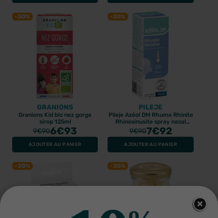
-30%
-20%
GRANIONS
PILEJE
Granions Kid bio nez gorge
Pileje Azéol DM Rhume Rhinite
sirop 125ml
Rhinosinusite spray nasal
6
€93
20ml
7
€92
9
€90
9
€90
AJOUTER AU PANIER
AJOUTER AU PANIER
-30%
-30%