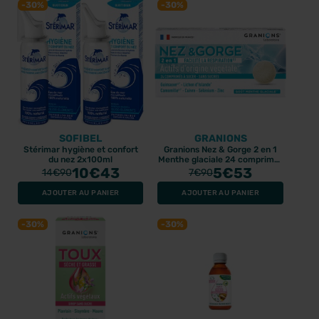
-30%
-30%
SOFIBEL
GRANIONS
Stérimar hygiène et confort
Granions Nez & Gorge 2 en 1
du nez 2x100ml
Menthe glaciale 24 comprimés
10
€43
à sucer
5
€53
14
€90
7
€90
AJOUTER AU PANIER
AJOUTER AU PANIER
-30%
-30%