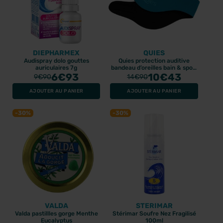
DIEPHARMEX
QUIES
Audispray dolo gouttes
Quies protection auditive
auriculaires 7g
bandeau d’oreilles bain & sport
6
€93
petite taille
10
€43
9
€90
14
€90
AJOUTER AU PANIER
AJOUTER AU PANIER
-30%
-30%
VALDA
STERIMAR
Valda pastillles gorge Menthe
Stérimar Soufre Nez Fragilisé
Eucalyptus
100ml