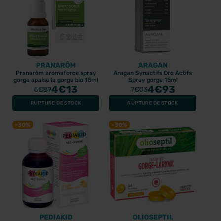
PRANARÔM
ARAGAN
Pranarôm aromaforce spray
Aragan Synactifs Oro Actifs
gorge apaise la gorge bio 15ml
Spray gorge 15ml
4
€13
4
€93
5
€89
7
€03
RUPTURE DE STOCK
RUPTURE DE STOCK
-30%
-30%
PEDIAKID
OLIOSEPTIL