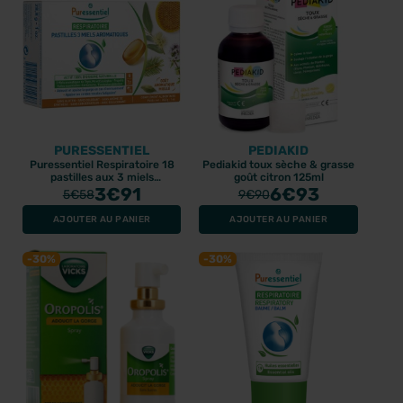
PURESSENTIEL
PEDIAKID
Puressentiel Respiratoire 18
Pediakid toux sèche & grasse
pastilles aux 3 miels
goût citron 125ml
aromatiques
3
€91
6
€93
5
€58
9
€90
AJOUTER AU PANIER
AJOUTER AU PANIER
-30%
-30%