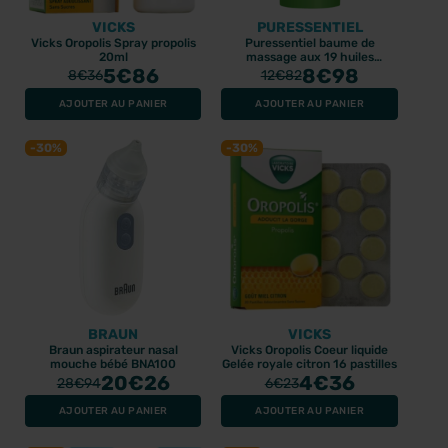
VICKS
PURESSENTIEL
Vicks Oropolis Spray propolis
Puressentiel baume de
20ml
massage aux 19 huiles
5
€86
essentielles 50ml
8
€98
8
€36
12
€82
AJOUTER AU PANIER
AJOUTER AU PANIER
-30%
-30%
BRAUN
VICKS
Braun aspirateur nasal
Vicks Oropolis Coeur liquide
mouche bébé BNA100
Gelée royale citron 16 pastilles
20
€26
4
€36
28
€94
6
€23
AJOUTER AU PANIER
AJOUTER AU PANIER