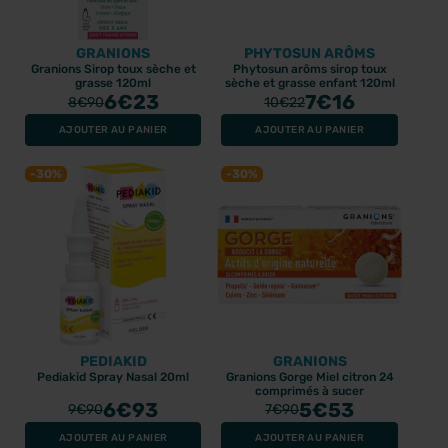
GRANIONS
PHYTOSUN ARÔMS
Granions Sirop toux sèche et
Phytosun arôms sirop toux
grasse 120ml
sèche et grasse enfant 120ml
6
€23
7
€16
8
€90
10
€22
AJOUTER AU PANIER
AJOUTER AU PANIER
-30%
-30%
PEDIAKID
GRANIONS
Pediakid Spray Nasal 20ml
Granions Gorge Miel citron 24
comprimés à sucer
6
€93
5
€53
9
€90
7
€90
AJOUTER AU PANIER
AJOUTER AU PANIER