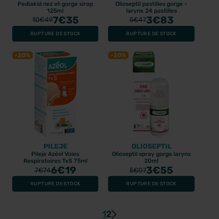
Pediakid nez et gorge sirop
Olioseptil pastilles gorge -
125ml
larynx 24 pastilles
7
€35
3
€83
10
€49
5
€47
RUPTURE DE STOCK
RUPTURE DE STOCK
-20%
-30%
PILEJE
OLIOSEPTIL
Pileje Azéol Voies
Olioseptil spray gorge larynx
Respiratoires TxS 75ml
20ml
6
€19
3
€55
7
€74
5
€07
RUPTURE DE STOCK
RUPTURE DE STOCK
1
2