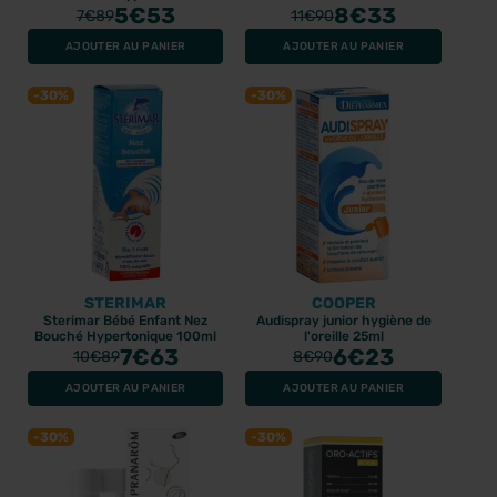
5
€53
8
€33
7
€89
11
€90
AJOUTER AU PANIER
AJOUTER AU PANIER
-30%
-30%
STERIMAR
COOPER
Sterimar Bébé Enfant Nez
Audispray junior hygiène de
Bouché Hypertonique 100ml
l'oreille 25ml
7
€63
6
€23
10
€89
8
€90
AJOUTER AU PANIER
AJOUTER AU PANIER
-30%
-30%