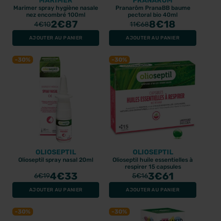
MARIMER
PRANARÔM
Marimer spray hygiène nasale
Pranarôm PranaBB baume
nez encombré 100ml
pectoral bio 40ml
2
€87
8
€18
4
€10
11
€68
AJOUTER AU PANIER
AJOUTER AU PANIER
-30%
-30%
OLIOSEPTIL
OLIOSEPTIL
Olioseptil spray nasal 20ml
Olioseptil huile essentielles à
respirer 15 capsules
4
€33
3
€61
6
€19
5
€16
AJOUTER AU PANIER
AJOUTER AU PANIER
-30%
-30%