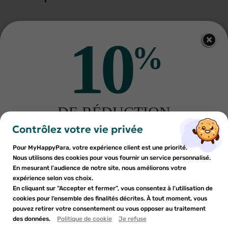
10
%
Autres produits pour vous
DE RÉDUCTION
×
×
Connexion
Créer une liste d'envies
sur votre première commande
Contrôlez votre vie privée
Inscrivez-vous à notre newsletter et profitez
Pour MyHappyPara, votre expérience client est une priorité.
Vous devez être connecté pour ajouter des produits à votre
Nom de la liste d'envies
×
d'une réduction sur votre première commande*
Nous utilisons des cookies pour vous fournir un service personnalisé.
Ajouter à ma liste d'envies
liste d'envies.
En mesurant l’audience de notre site, nous améliorons votre
expérience selon vos choix.
GRANIONS
BRAUN
add_circle_outline
En cliquant sur “Accepter et fermer”, vous consentez à l’utilisation de
Créer une nouvelle liste
Granions Kid Spray Nasal 20ml
Braun aspirateur nasal mouche
cookies pour l’ensemble des finalités décrites. À tout moment, vous
bébé BNA100
Annuler
Annuler
4
€83
20
€26
pouvez retirer votre consentement ou vous opposer au traitement
En soumettant ce formulaire, j'accepte que les
des données.
Créer une liste d'envies
Politique de cookie
Je refuse
Connexion
informations saisies soient utilisées dans le cadre de
AJOUTER AU PANIER
AJOUTER AU PANIER