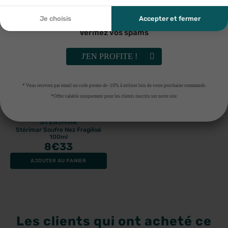
ma demande et de la relation commerciale qui peut en
découler. Vous référer à la politique de confidentialité.
Je choisis
Accepter et fermer
Vérifiez vos spams
J'EN PROFITE !
* Vous recevrez par email un code promo de -10% à utiliser lors de votre prochaine commande.
*Offre valable uniquement pour les clients inscrits sur notre site.
STERIMAR
Stérimar Soufre Nez Fragilisé
100ml
8
€33
AJOUTER AU PANIER
Les clients qui ont acheté ce