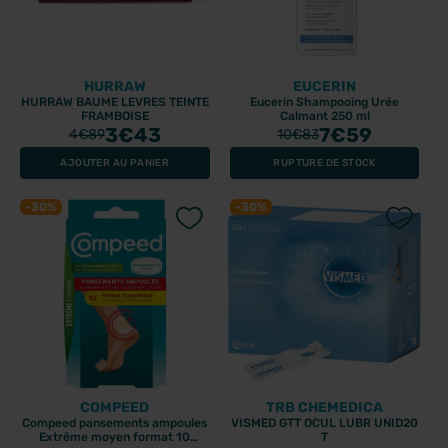
HURRAW
EUCERIN
HURRAW BAUME LEVRES TEINTE
Eucerin Shampooing Urée
FRAMBOISE
Calmant 250 ml
3
€43
7
€59
4
€89
10
€83
AJOUTER AU PANIER
RUPTURE DE STOCK
-30%
-30%
COMPEED
TRB CHEMEDICA
Compeed pansements ampoules
VISMED GTT OCUL LUBR UNID20
Extrême moyen format 10
T