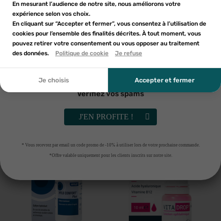
liste d'envies.
En mesurant l’audience de notre site, nous améliorons votre
expérience selon vos choix.
add_circle_outline
En cliquant sur “Accepter et fermer”, vous consentez à l’utilisation de
Créer une nouvelle liste
cookies pour l’ensemble des finalités décrites. À tout moment, vous
Annuler
Annuler
pouvez retirer votre consentement ou vous opposer au traitement
En soumettant ce formulaire, j'accepte que les
des données.
Créer une liste d'envies
Politique de cookie
Je refuse
Connexion
informations saisies soient utilisées dans le cadre de
ma demande et de la relation commerciale qui peut en
découler. Vous référer à la politique de confidentialité.
Je choisis
Accepter et fermer
TRB CHEMEDICA
HYLOVIS
HYLOVIS LIPO MULTI 15ML
HYLOVIS MULTI S OPHTALM
Vérifiez vos spams
LUBRIF FL15ML
8
€50
8
€50
12
€14
12
€14
J'EN PROFITE !
AJOUTER AU PANIER
AJOUTER AU PANIER
-30%
-30%
* Vous recevrez par email un code promo de -10% à utiliser lors de votre prochaine commande.
*Offre valable uniquement pour les clients inscrits sur notre site.