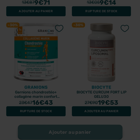
pansements
9
€71
9
€14
13
€87
13
€05
AJOUTER AU PANIER
RUPTURE DE STOCK
-30%
-30%
GRANIONS
BIOCYTE
Garnions chondrostéo+
BIOCYTE CURCUM FORT LIP
collagène marin confort
GELU30
articulaire 280gr
16
€43
19
€53
23
€47
27
€90
RUPTURE DE STOCK
AJOUTER AU PANIER
Ajouter au panier