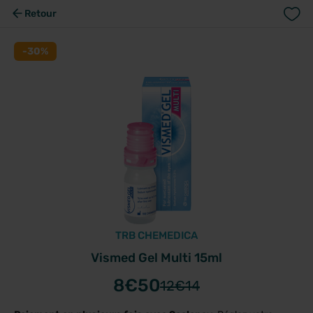
Retour
-30%
TRB CHEMEDICA
Vismed Gel Multi 15ml
8
€50
12
€14