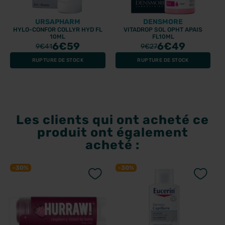
URSAPHARM
DENSMORE
HYLO-CONFOR COLLYR HYD FL
VITADROP SOL OPHT APAIS
10ML
FL10ML
6
€59
6
€49
9
€41
9
€27
RUPTURE DE STOCK
RUPTURE DE STOCK
Les clients qui ont acheté ce
produit ont également
acheté :
-30%
-30%