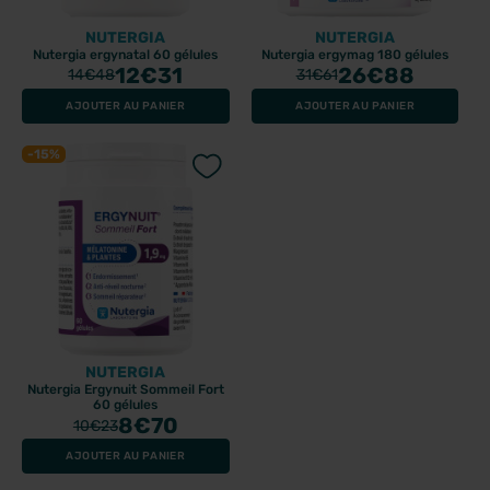
NUTERGIA
NUTERGIA
Nutergia ergynatal 60 gélules
Nutergia ergymag 180 gélules
12
€31
26
€88
14
€48
31
€61
AJOUTER AU PANIER
AJOUTER AU PANIER
-15%
NUTERGIA
Nutergia Ergynuit Sommeil Fort
60 gélules
8
€70
10
€23
AJOUTER AU PANIER