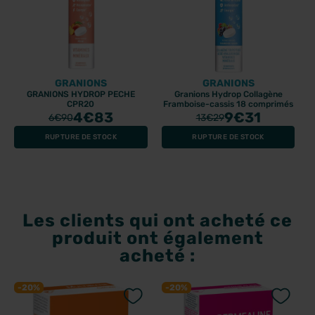
GRANIONS
GRANIONS
GRANIONS HYDROP PECHE
Granions Hydrop Collagène
CPR20
Framboise-cassis 18 comprimés
4
€83
9
€31
6
€90
13
€29
RUPTURE DE STOCK
RUPTURE DE STOCK
Les clients qui ont acheté ce
produit ont également
acheté :
-20%
-20%