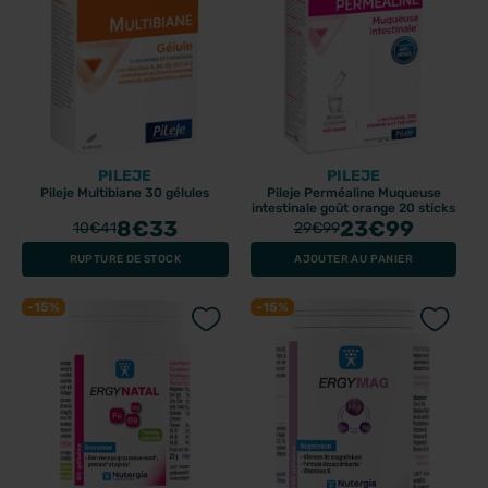
PILEJE
PILEJE
Pileje Multibiane 30 gélules
Pileje Perméaline Muqueuse
intestinale goût orange 20 sticks
8
€33
23
€99
10
€41
29
€99
RUPTURE DE STOCK
AJOUTER AU PANIER
-15%
-15%