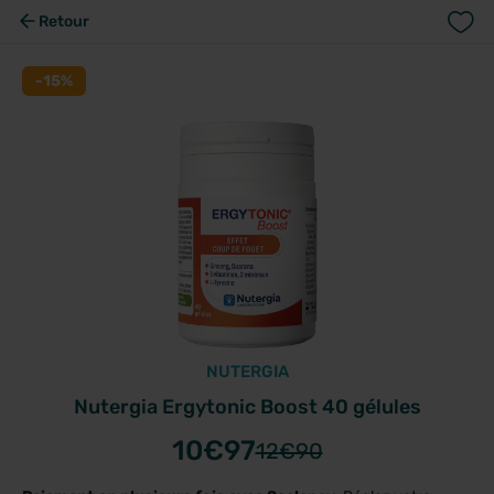
Retour
-15%
NUTERGIA
Nutergia Ergytonic Boost 40 gélules
10
€97
12
€90