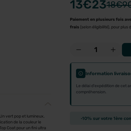
13
€23
18
€9
Paiement en plusieurs fois av
frais
(selon éligibilité), pour plus d
-
+
Information livrais
Le délai d'expédition de cet a
compréhension.
Un vert pop et lumineux,
-10% sur votre 1ère c
cation de la couleur le
op Coat pour un fini ultra