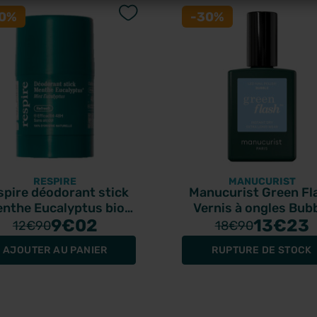
30%
-30%
RESPIRE
MANUCURIST
spire déodorant stick
Manucurist Green Fl
nthe Eucalyptus bio
Vernis à ongles Bub
50gr
9
€02
15ml
13
€23
12
€90
18
€90
AJOUTER AU PANIER
RUPTURE DE STOCK