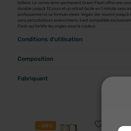
brillant. Le vernis semi-permanent Green Flash offre une coul
durable jusqu’à 12 jours et un retrait facile en 1 minute sans
professionnel et sa formule clean. Vegan, bio-sourcé jusqu’à 
sans perturbateurs endocriniens, il est compatible exclusi
Flash qui fortifie les ongles sous la couleur.
Conditions d'utilisation
Composition
Fabriquant
A
-30%
-