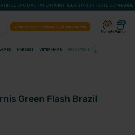
ARTIR DE 59€ D'ACHAT EN POINT RELAIS (POUR TOUTE COMMANDE 
0
LIVRAISON EN FRANCE ET À L’INTERNATIONAL
Compte
Panier
LAIRES
MARQUES
VÉTÉRINAIRE
PROMOTIONS
nis Green Flash Brazil