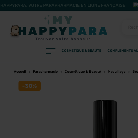
HAPPYPARA, VOTRE PARAPHARMACIE EN LIGNE FRANÇAISE
COSMÉTIQUE & BEAUTÉ
COMPLÉMENTS AL
PRODUITS
Filtres
Accueil
Parapharmacie
Cosmétique & Beauté
Maquillage
Bea
-30%
CATÉGORIES
MARQUES