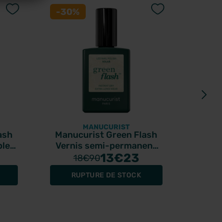
-30%
-30
MANUCURIST
ash
Manucurist Green Flash
Manuc
ble
Vernis semi-permanent
Fl
Solar 15ml
13
€23
18
€90
RUPTURE DE STOCK
R