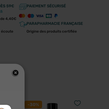
DÈS 59€
PAIEMENT SÉCURISÉ
ns
r de 4,40€
PARAPHARMACIE FRANÇAISE
e écoute
Origine des produits certifiée
us
-30%
-30