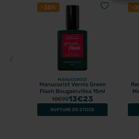
-30%
-
MANUCURIST
Manucurist Vernis Green
Re
Flash Bougainvillea 15ml
Me
13
€23
18
€90
RUPTURE DE STOCK