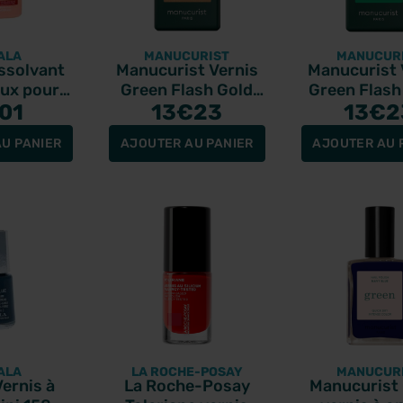
ALA
MANUCURIST
MANUCUR
ssolvant
Manucurist Vernis
Manucurist 
ux pour
Green Flash Gold
Green Flash 
 ongles
01
13
15ml
€23
13
15ml
€2
ml
U PANIER
AJOUTER AU PANIER
AJOUTER AU 
ALA
LA ROCHE-POSAY
MANUCUR
ernis à
La Roche-Posay
Manucurist