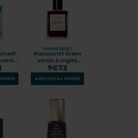
A
MANUCURIST
olvant
Manucurist Green
 vernis
vernis à ongles
50ml
1
Hollyhock 15ml
9
€73
PANIER
AJOUTER AU PANIER