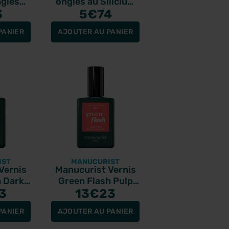
ngles
ongles au Silicium
 15ml
3
Bougainvillier 10ml
5
€74
PANIER
AJOUTER AU PANIER
IST
MANUCURIST
Vernis
Manucurist Vernis
h Dark
Green Flash Pulp
5ml
3
13
15ml
€23
PANIER
AJOUTER AU PANIER