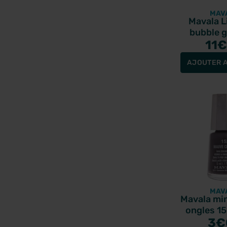
MAV
Mavala L
bubble 
11
€
AJOUTER A
MAV
Mavala min
ongles 1
cendr
3
€