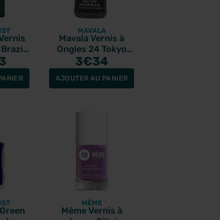
IST
MAVALA
Vernis
Mavala Vernis à
Brazil
Ongles 24 Tokyo
3
3
€34
5ml
PANIER
AJOUTER AU PANIER
IST
MÊME
 Green
Même Vernis à