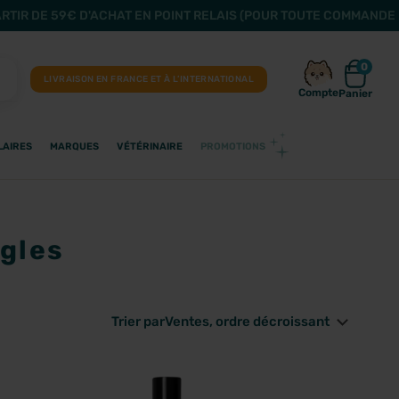
ARTIR DE 59€ D'ACHAT EN POINT RELAIS (POUR TOUTE COMMANDE 
0
LIVRAISON EN FRANCE ET À L’INTERNATIONAL
Compte
Panier
LAIRES
MARQUES
VÉTÉRINAIRE
PROMOTIONS
gles
Trier par
Ventes, ordre décroissant