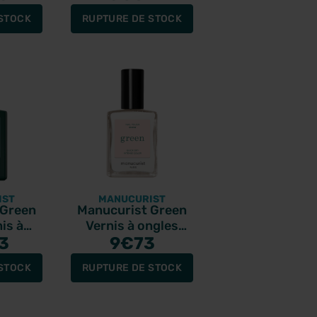
STOCK
RUPTURE DE STOCK
IST
MANUCURIST
 Green
Manucurist Green
is à
Vernis à ongles
le 15ml
3
Snow 15ml
9
€73
STOCK
RUPTURE DE STOCK