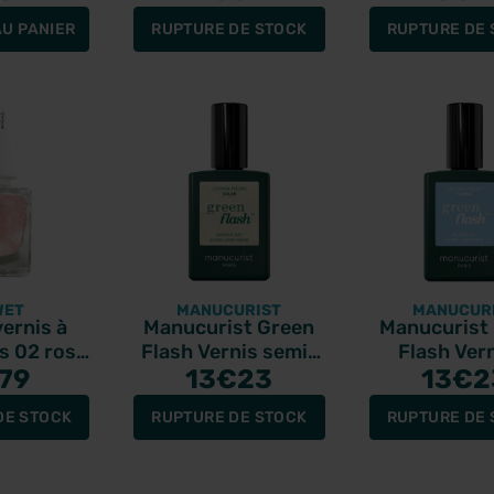
U PANIER
RUPTURE DE STOCK
RUPTURE DE 
WET
MANUCURIST
MANUCUR
ernis à
Manucurist Green
Manucurist
s 02 rose
Flash Vernis semi-
Flash Vern
um fraise
79
permanent Solar
13
€23
ongles Bubb
13
€2
15ml
DE STOCK
RUPTURE DE STOCK
RUPTURE DE 