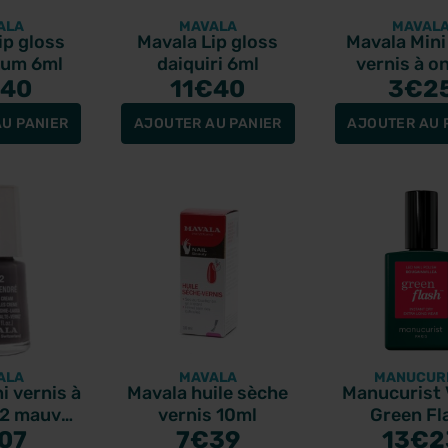
ALA
MAVALA
MAVAL
ip gloss
Mavala Lip gloss
Mavala Mini
gum 6ml
daiquiri 6ml
vernis à o
40
11
€40
paillettes
3
€2
Fashionista
U PANIER
AJOUTER AU PANIER
AJOUTER AU 
ALA
MAVALA
MANUCUR
i vernis à
Mavala huile sèche
Manucurist 
52 mauve
vernis 10ml
Green Fl
é 5ml
07
7
€39
Bougainville
13
€2