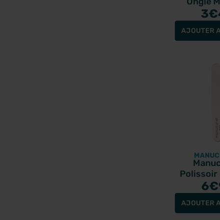
Ongle M
Smocky B
3
€
AJOUTER A
MANUC
Manuc
Polissoir
6
€
AJOUTER A