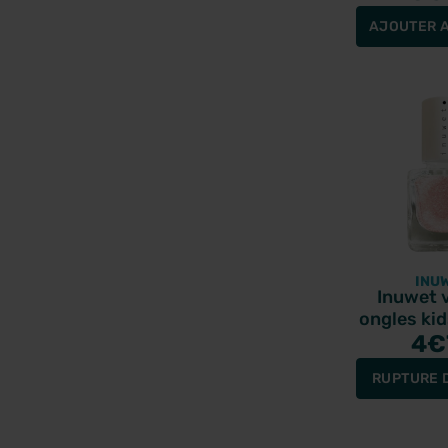
AJOUTER A
INU
Inuwet v
ongles kid
clair parf
4
€
RUPTURE 