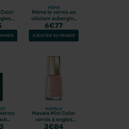
A
MÊME
 Color
Même le vernis au
ngles
silicium aubergine
 412
5
6
10ml
€77
 Black
PANIER
AJOUTER AU PANIER
IST
MAVALA
Vernis
Mavala Mini Color
ash
vernis à ongles
a 15ml
3
crème 95 Curitiba
3
€84