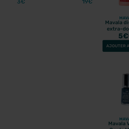
3€
19€
MAV
Mavala di
extra-do
vernis à
5
€
100
AJOUTER A
MAV
Mavala V