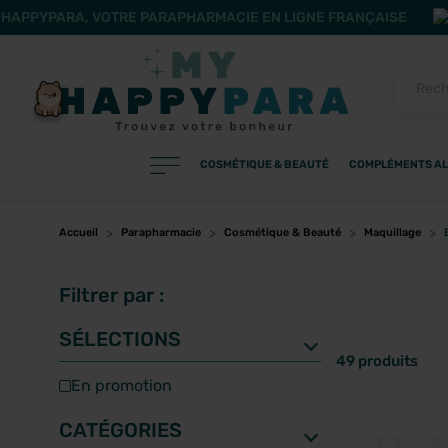
HAPPYPARA, VOTRE PARAPHARMACIE EN LIGNE FRANÇAISE
COSMÉTIQUE & BEAUTÉ
COMPLÉMENTS AL
PRODUITS
Filtres
Accueil
Parapharmacie
Cosmétique & Beauté
Maquillage
Filtrer par :
CATÉGORIES
SÉLECTIONS
49 produits
en promotion
MARQUES
CATÉGORIES