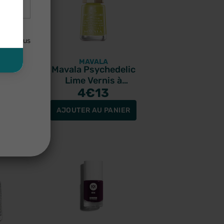
lisées
uler. Vous
MAVALA
etics
Mavala Psychedelic
licium
Lime Vernis à
 10ml
9
ongles jaune 5ml
4
€13
PANIER
AJOUTER AU PANIER