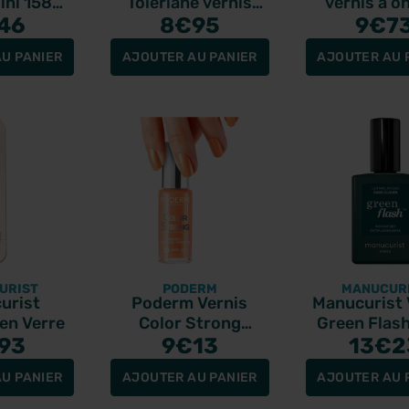
ini 158
Toleriane vernis
vernis à o
lue 5ml
46
protecteur rouge
8
€95
Navy Blue
9
€7
coquelicot 6ml
U PANIER
AJOUTER AU PANIER
AJOUTER AU 
URIST
PODERM
MANUCUR
urist
Poderm Vernis
Manucurist 
 en Verre
Color Strong
Green Flas
93
Durcisseur
9
€13
Clover 1
13
€2
Sunkissed 8ml
U PANIER
AJOUTER AU PANIER
AJOUTER AU 