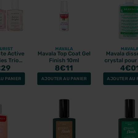
URIST
MAVALA
MAVAL
te Active
Mavala Top Coat Gel
Mavala diss
es Trio
Finish 10ml
crystal pour
ins mini
€29
8
€11
à ongles 
4
€0
U PANIER
AJOUTER AU PANIER
AJOUTER AU 