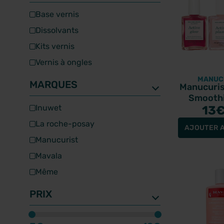
base vernis
PRIX
dissolvants
kits vernis
vernis à ongles
MANUC
MARQUES
Manucuris
Smoothi
inuwet
vernis so
13
la roche-posay
AJOUTER A
manucurist
mavala
même
poderm
PRIX