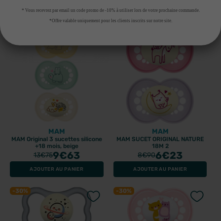
AJOUTER AU PANIER
AJOUTER AU PANIER
* Vous recevrez par email un code promo de -10% à utiliser lors de votre prochaine commande.
*Offre valable uniquement pour les clients inscrits sur notre site.
-30%
-30%
MAM
MAM
MAM Original 3 sucettes silicone
MAM SUCET ORIGINAL NATURE
+18 mois, beige
18M 2
9
€63
6
€23
13
€75
8
€90
AJOUTER AU PANIER
AJOUTER AU PANIER
-30%
-30%