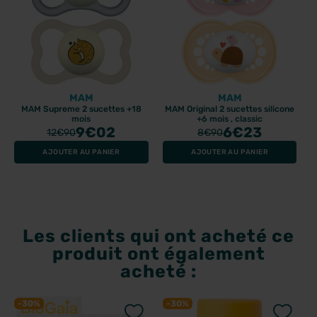
MAM
MAM
MAM Supreme 2 sucettes +18
MAM Original 2 sucettes silicone
mois
+6 mois , classic
9
€02
6
€23
12
€90
8
€90
AJOUTER AU PANIER
AJOUTER AU PANIER
Les clients qui ont acheté ce
produit ont également
acheté :
-30%
-30%