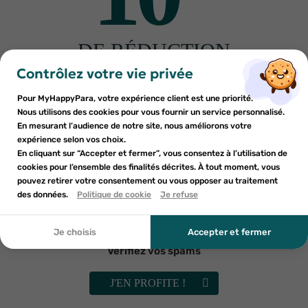
Fabriquant
DE RÉDUCTION
×
×
Connexion
Créer une liste d'envies
sur votre première commande
Contrôlez votre vie privée
Autres produits pour vous
Inscrivez-vous à notre newsletter et profitez
Pour MyHappyPara, votre expérience client est une priorité.
Vous devez être connecté pour ajouter des produits à votre
Nom de la liste d'envies
×
d'une réduction sur votre première commande*
Nous utilisons des cookies pour vous fournir un service personnalisé.
Ajouter à ma liste d'envies
liste d'envies.
En mesurant l’audience de notre site, nous améliorons votre
-30%
-30%
expérience selon vos choix.
add_circle_outline
En cliquant sur “Accepter et fermer”, vous consentez à l’utilisation de
Créer une nouvelle liste
cookies pour l’ensemble des finalités décrites. À tout moment, vous
Annuler
Annuler
pouvez retirer votre consentement ou vous opposer au traitement
En soumettant ce formulaire, j'accepte que les
des données.
Créer une liste d'envies
Politique de cookie
Je refuse
Connexion
informations saisies soient utilisées dans le cadre de
ma demande et de la relation commerciale qui peut en
découler. Vous référer à la politique de confidentialité.
Je choisis
Accepter et fermer
Vérifiez vos spams
AVENT
MAM
Avent Ultra Air 2 sucettes
MAM Original 2 sucettes silicone
J'EN PROFITE !
orthodontique 18 mois et +
+6 mois, nature
éléphants et Love
6
€62
6
€23
9
€45
8
€90