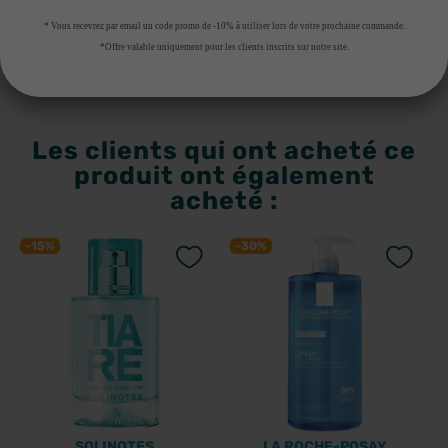
4
€98
16
€93
7
€11
24
€19
* Vous recevrez par email un code promo de -10% à utiliser lors de votre prochaine commande.
RUPTURE DE STOCK
AJOUTER AU PANIER
*Offre valable uniquement pour les clients inscrits sur notre site.
Les clients qui ont acheté ce
produit ont également
acheté :
-15%
-30%
SOLINOTES
LA ROCHE-POSAY