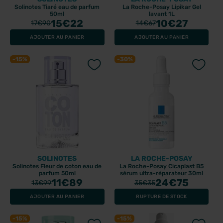
Solinotes Tiaré eau de parfum
La Roche-Posay Lipikar Gel
50ml
lavant 1L
15
€22
10
€27
17
€90
14
€67
AJOUTER AU PANIER
AJOUTER AU PANIER
-15%
-30%
SOLINOTES
LA ROCHE-POSAY
Solinotes Fleur de coton eau de
La Roche-Posay Cicaplast B5
parfum 50ml
sérum ultra-réparateur 30ml
11
€89
24
€75
13
€99
35
€35
AJOUTER AU PANIER
RUPTURE DE STOCK
-15%
-15%