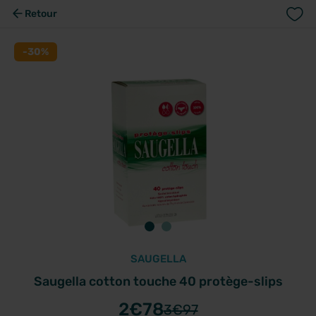
Retour
-30%
SAUGELLA
Saugella cotton touche 40 protège-slips
2
€78
3
€97