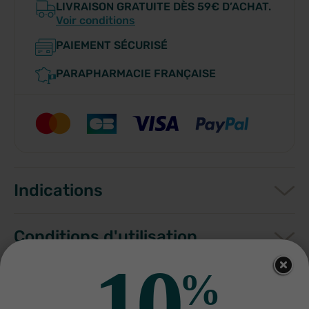
LIVRAISON GRATUITE DÈS 59€ D’ACHAT.
Voir conditions
PAIEMENT SÉCURISÉ
PARAPHARMACIE FRANÇAISE
Indications
Conditions d'utilisation
10
%
Composition