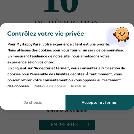
Fabriquant
DE RÉDUCTION
×
×
Connexion
Créer une liste d'envies
sur votre première commande
Contrôlez votre vie privée
Inscrivez-vous à notre newsletter et profitez
Pour MyHappyPara, votre expérience client est une priorité.
Autres produits pour vous
Vous devez être connecté pour ajouter des produits à votre
Nom de la liste d'envies
×
d'une réduction sur votre première commande*
Nous utilisons des cookies pour vous fournir un service personnalisé.
Ajouter à ma liste d'envies
liste d'envies.
En mesurant l’audience de notre site, nous améliorons votre
-30%
-30%
expérience selon vos choix.
add_circle_outline
En cliquant sur “Accepter et fermer”, vous consentez à l’utilisation de
Créer une nouvelle liste
cookies pour l’ensemble des finalités décrites. À tout moment, vous
Annuler
Annuler
pouvez retirer votre consentement ou vous opposer au traitement
En soumettant ce formulaire, j'accepte que les
des données.
Créer une liste d'envies
Politique de cookie
Je refuse
Connexion
informations saisies soient utilisées dans le cadre de
ma demande et de la relation commerciale qui peut en
découler. Vous référer à la politique de confidentialité.
Je choisis
Accepter et fermer
Vérifiez vos spams
ALWAYS
TENA
J'EN PROFITE !
Always Dailies Cotton Protection
Tena Pants ProSkin Plus Slip
Normal 38 protège-slips
absorbant medium 14 unités