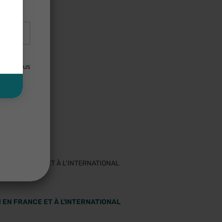
×
UE
ti Test
sse 2
lisées
3
uler. Vous
STOCK
 EN FRANCE ET À L'INTERNATIONAL