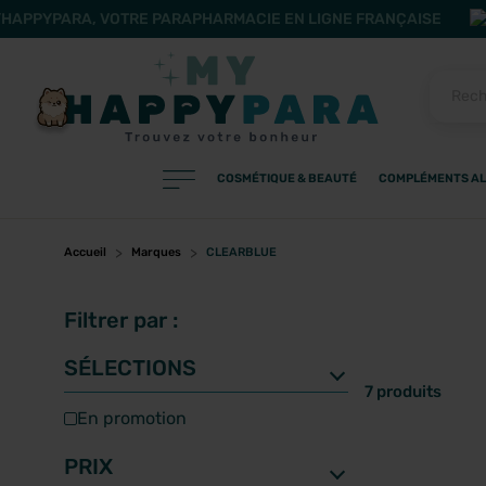
HAPPYPARA, VOTRE PARAPHARMACIE EN LIGNE FRANÇAISE
COSMÉTIQUE & BEAUTÉ
COMPLÉMENTS AL
PRODUITS
Filtres
Accueil
Marques
CLEARBLUE
Filtrer par :
CATÉGORIES
SÉLECTIONS
7 produits
en promotion
MARQUES
PRIX