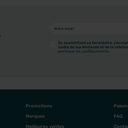
à
En soumettant ce formulaire, j'accept
cadre de ma demande et de la relatio
politique de confidentialité
.
Promotions
Paiem
Marques
FAQ
Meilleures ventes
Conta