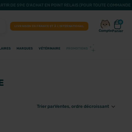
ARTIR DE 59€ D'ACHAT EN POINT RELAIS (POUR TOUTE COMMANDE 
0
LIVRAISON EN FRANCE ET À L’INTERNATIONAL
Compte
Panier
LAIRES
MARQUES
VÉTÉRINAIRE
PROMOTIONS
E
Trier par
Ventes, ordre décroissant