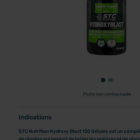
PRIX
Photo non contractuelle
Indications
STC Nutrition Hydroxy Blast 120 Gélules est un compl
de plantes qui permet de brûler les graisses et de régule