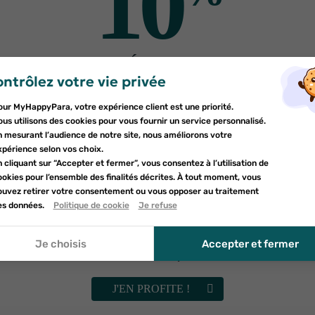
10
utres produits pour vo
5%
-15%
DE RÉDUCTION
ntrôlez votre vie privée
er une liste d'envies
sur votre première commande
nnexion
our MyHappyPara, votre expérience client est une priorité.
Inscrivez-vous à notre newsletter et profitez
e la liste d'envies
us utilisons des cookies pour vous fournir un service personnalisé.
devez être connecté pour ajouter des produits à votre liste d'envies.
d'une réduction sur votre première commande*
n mesurant l’audience de notre site, nous améliorons votre
uter à ma liste d'envies
xpérience selon vos choix.
 cliquant sur “Accepter et fermer”, vous consentez à l’utilisation de
d_circle_outline
Créer une nouvelle liste
okies pour l’ensemble des finalités décrites. À tout moment, vous
nnuler
ouvez retirer votre consentement ou vous opposer au traitement
nnuler
umettant ce formulaire, j'accepte que les informations saisies soient uti
es données.
Politique de cookie
Je refuse
onnexion
le cadre de ma demande et de la relation commerciale qui peut en déco
EAFIT
EAFIT
réer une liste d'envies
r à la politique de confidentialité.
it Minceur 360 Brûleur
EAFIT MINCEUR 36
Je choisis
Accepter et fermer
oupe faim 60 gummies
MOROSIL DRINK 50
Vérifiez vos spams
20
€31
15
€21
23
€89
17
€89
J'EN PROFITE !
AJOUTER AU PANIER
AJOUTER AU PANIER