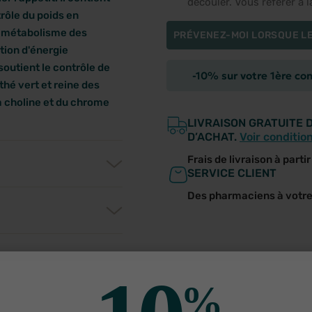
découler. Vous référer à 
trôle du poids en
u métabolisme des
PRÉVENEZ-MOI LORSQUE LE
tion d'énergie
outient le contrôle de
-10% sur votre 1ère c
 thé vert et reine des
 la choline et du chrome
LIVRAISON GRATUITE 
D’ACHAT.
Voir conditio
Frais de livraison à parti
SERVICE CLIENT
Des pharmaciens à votr
%