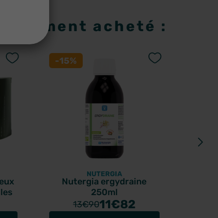
 également acheté :
-15%
-30
NUTERGIA
veux
Nutergia ergydraine
les
250ml
Spar
11
€82
avec 
13
€90