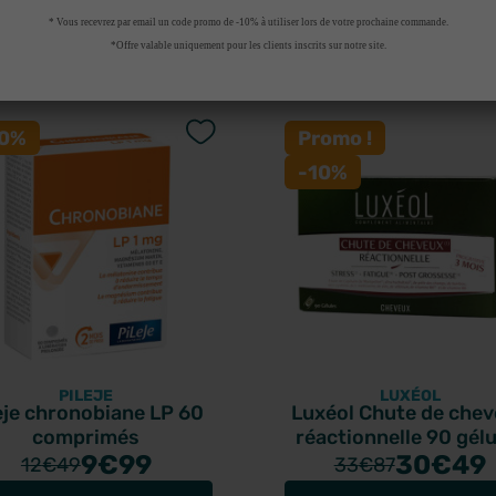
* Vous recevrez par email un code promo de -10% à utiliser lors de votre prochaine commande.
*Offre valable uniquement pour les clients inscrits sur notre site.
t acheté ce produit ont
20%
Promo !
-10%
PILEJE
LUXÉOL
eje chronobiane LP 60
Luxéol Chute de che
comprimés
réactionnelle 90 gélu
9
€99
30
€49
12
€49
33
€87