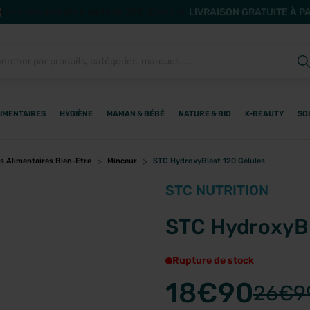
LIVRAISON GRATUITE À P
IMENTAIRES
HYGIÈNE
MAMAN & BÉBÉ
NATURE & BIO
K-BEAUTY
SO
 Alimentaires Bien-Etre
Minceur
STC HydroxyBlast 120 Gélules
STC NUTRITION
STC HydroxyBl
Rupture de stock
18
€90
26
€9