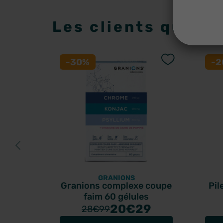
Les clients qui on
-30%
-
GRANIONS
Granions complexe coupe
Pil
faim 60 gélules
20
€29
28
€99