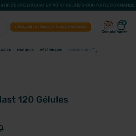
ARTIR DE 59€ D'ACHAT EN POINT RELAIS (POUR TOUTE COMMANDE 
0
LIVRAISON EN FRANCE ET À L’INTERNATIONAL
Compte
Panier
LAIRES
MARQUES
VÉTÉRINAIRE
PROMOTIONS
ast 120 Gélules
9