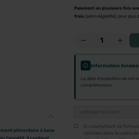
Paiement en plusieurs fois av
frais
(selon éligibilité), pour plus d
-
+
Information livrais
Le délai d'expédition de cet a
compréhension.
En soumettant ce formulai
ément alimentaire à base
utilisées dans le cadre d
r l'appétit. Il contient