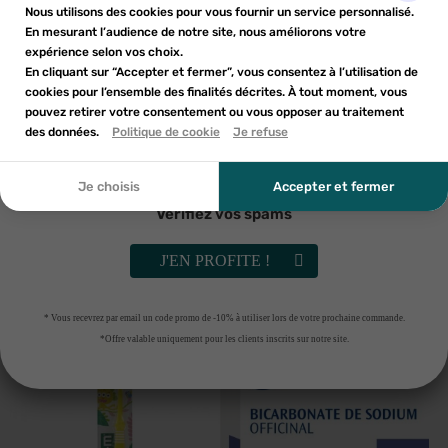
Nom de la liste d'envies
×
d'une réduction sur votre première commande*
Nous utilisons des cookies pour vous fournir un service personnalisé.
Ajouter à ma liste d'envies
liste d'envies.
En mesurant l’audience de notre site, nous améliorons votre
expérience selon vos choix.
add_circle_outline
En cliquant sur “Accepter et fermer”, vous consentez à l’utilisation de
Créer une nouvelle liste
cookies pour l’ensemble des finalités décrites. À tout moment, vous
Annuler
Annuler
pouvez retirer votre consentement ou vous opposer au traitement
En soumettant ce formulaire, j'accepte que les
des données.
Créer une liste d'envies
Politique de cookie
Je refuse
Connexion
informations saisies soient utilisées dans le cadre de
ma demande et de la relation commerciale qui peut en
découler. Vous référer à la politique de confidentialité.
Je choisis
Accepter et fermer
Vérifiez vos spams
INAVA
MARVIS
Inava 20/100 brosse à dents
MARVIS VOYAGE ANIS MENTHE
souple duo
J'EN PROFITE !
4
€32
3
€43
AJOUTER AU PANIER
AJOUTER AU PANIER
* Vous recevrez par email un code promo de -10% à utiliser lors de votre prochaine commande.
*Offre valable uniquement pour les clients inscrits sur notre site.