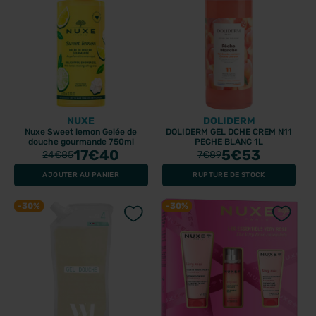
NUXE
DOLIDERM
Nuxe Sweet lemon Gelée de
DOLIDERM GEL DCHE CREM N11
douche gourmande 750ml
PECHE BLANC 1L
17
€40
5
€53
24
€85
7
€89
AJOUTER AU PANIER
RUPTURE DE STOCK
-30%
-30%