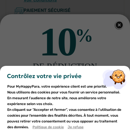
PAIEMENT SÉCURISÉ
10
PARAPHARMACIE FRANÇAISE
%
DE RÉDUCTION
×
×
Indications
Connexion
Créer une liste d'envies
sur votre première commande
Contrôlez votre vie privée
Inscrivez-vous à notre newsletter et profitez
Pour MyHappyPara, votre expérience client est une priorité.
Vous devez être connecté pour ajouter des produits à votre
Conditions d'utilisation
Nom de la liste d'envies
×
d'une réduction sur votre première commande*
Nous utilisons des cookies pour vous fournir un service personnalisé.
Ajouter à ma liste d'envies
liste d'envies.
En mesurant l’audience de notre site, nous améliorons votre
expérience selon vos choix.
Composition
add_circle_outline
En cliquant sur “Accepter et fermer”, vous consentez à l’utilisation de
Créer une nouvelle liste
cookies pour l’ensemble des finalités décrites. À tout moment, vous
Annuler
Annuler
pouvez retirer votre consentement ou vous opposer au traitement
En soumettant ce formulaire, j'accepte que les
des données.
Créer une liste d'envies
Politique de cookie
Je refuse
Connexion
informations saisies soient utilisées dans le cadre de