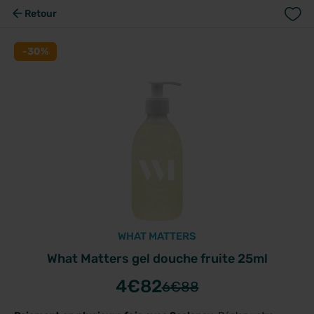
Retour
-30%
WHAT MATTERS
What Matters gel douche fruite 25ml
4
€82
6
€88