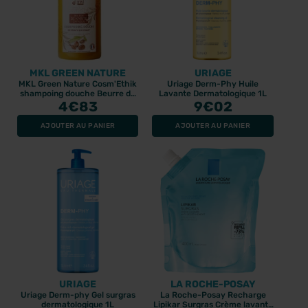
MKL GREEN NATURE
URIAGE
MKL Green Nature Cosm'Ethik
Uriage Derm-Phy Huile
shampoing douche Beurre de
Lavante Dermatologique 1L
Karité d'Afrique 1 L
4
€83
9
€02
AJOUTER AU PANIER
AJOUTER AU PANIER
URIAGE
LA ROCHE-POSAY
Uriage Derm-phy Gel surgras
La Roche-Posay Recharge
dermatologique 1L
Lipikar Surgras Crème lavante