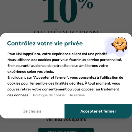
10
%
WHAT MATTERS
URIAGE
What Matters gel douche éco-
Uriage eau thermale crème
DE RÉDUCTION
recharge bio 580ml
lavante 1L
×
×
9
€73
14
€85
Connexion
×
Créer une liste d'envies
sur votre première commande
Contrôlez votre vie privée
((modalTitle))
AJOUTER AU PANIER
AJOUTER AU PANIER
Inscrivez-vous à notre newsletter et profitez
Pour MyHappyPara, votre expérience client est une priorité.
Vous devez être connecté pour ajouter des produits à votre
Nom de la liste d'envies
×
((confirmMessage))
d'une réduction sur votre première commande*
Nous utilisons des cookies pour vous fournir un service personnalisé.
Ajouter à ma liste d'envies
liste d'envies.
En mesurant l’audience de notre site, nous améliorons votre
expérience selon vos choix.
add_circle_outline
Créer une nouvelle liste
En cliquant sur “Accepter et fermer”, vous consentez à l’utilisation de
((cancelText))
cookies pour l’ensemble des finalités décrites. À tout moment, vous
Annuler
Annuler
pouvez retirer votre consentement ou vous opposer au traitement
En soumettant ce formulaire, j'accepte que les
((modalDeleteText))
Créer une liste d'envies
des données.
Politique de cookie
Je refuse
Connexion
informations saisies soient utilisées dans le cadre de
ma demande et de la relation commerciale qui peut en
découler. Vous référer à la politique de confidentialité.
Je choisis
Accepter et fermer
PAALM
MKL GREEN NATURE
Paalm Crème de Douche
MKL green nature gel douche
Vérifiez vos spams
Candy Sweet 250ml
abricot certifié bio 1L
13
€93
6
€23