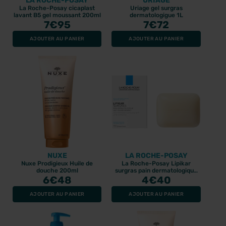
LA ROCHE-POSAY
URIAGE
La Roche-Posay cicaplast
Uriage gel surgras
lavant B5 gel moussant 200ml
dermatologigue 1L
7
€95
7
€72
AJOUTER AU PANIER
AJOUTER AU PANIER
NUXE
LA ROCHE-POSAY
Nuxe Prodigieux Huile de
La Roche-Posay Lipikar
douche 200ml
surgras pain dermatologique
6
€48
4
150gr
€40
AJOUTER AU PANIER
AJOUTER AU PANIER