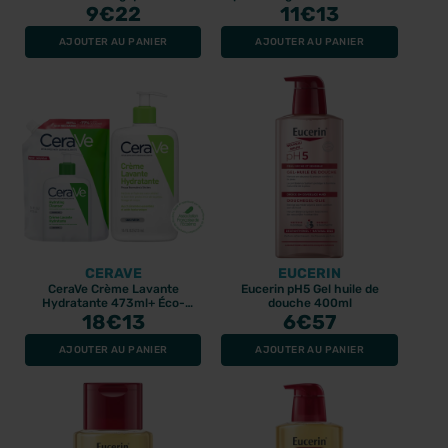
9
€22
11
400ml
€13
AJOUTER AU PANIER
AJOUTER AU PANIER
CERAVE
EUCERIN
CeraVe Crème Lavante
Eucerin pH5 Gel huile de
Hydratante 473ml+ Éco-
douche 400ml
Recharge 473ml
18
€13
6
€57
AJOUTER AU PANIER
AJOUTER AU PANIER