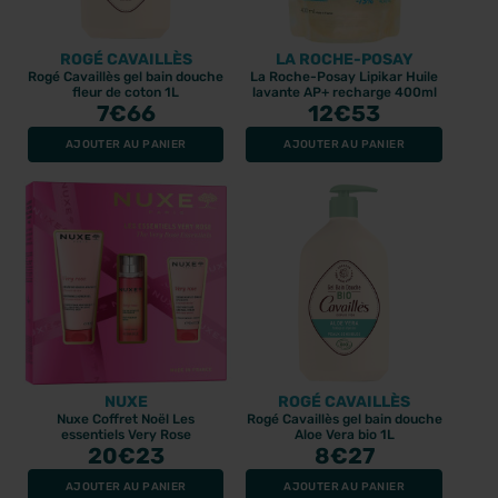
ROGÉ CAVAILLÈS
LA ROCHE-POSAY
Rogé Cavaillès gel bain douche
La Roche-Posay Lipikar Huile
fleur de coton 1L
lavante AP+ recharge 400ml
7
€66
12
€53
AJOUTER AU PANIER
AJOUTER AU PANIER
NUXE
ROGÉ CAVAILLÈS
Nuxe Coffret Noël Les
Rogé Cavaillès gel bain douche
essentiels Very Rose
Aloe Vera bio 1L
20
€23
8
€27
AJOUTER AU PANIER
AJOUTER AU PANIER