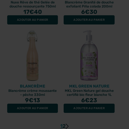
Nuxe Rêve de thé Gelée de
Blancrème Granité de douche
douche ressourçante 750ml
exfoliant Piña colada 200ml
17
€40
6
€30
AJOUTER AU PANIER
AJOUTER AU PANIER
BLANCRÈME
MKL GREEN NATURE
Blancrème crème moussante
MKL Green Nature gel douche
- pêche 330ml
certifié bio fleur blanche 1L
9
€13
6
€23
AJOUTER AU PANIER
AJOUTER AU PANIER
1
2