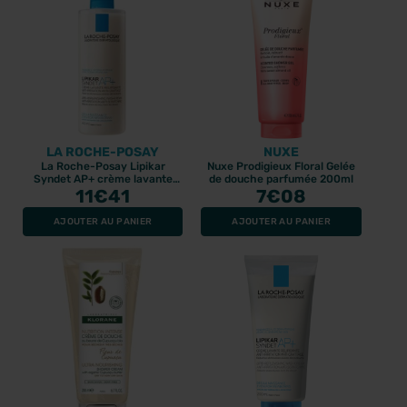
LA ROCHE-POSAY
NUXE
La Roche-Posay Lipikar
Nuxe Prodigieux Floral Gelée
Syndet AP+ crème lavante
de douche parfumée 200ml
11
400ml
€41
7
€08
AJOUTER AU PANIER
AJOUTER AU PANIER