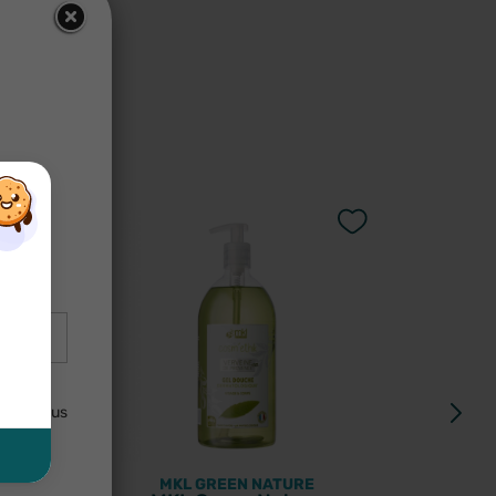
us
×
×
×
lisées
uler. Vous
MKL GREEN NATURE