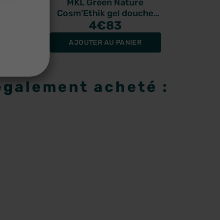
el
MKL Green Nature
ROCHE
leur
Cosm'Ethik gel douche
verveine bio 1L
4
€83
AJOUTER AU PANIER
A
 également acheté :