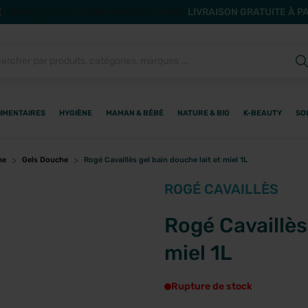
LIVRAISON GRATUITE À P
IMENTAIRES
HYGIÈNE
MAMAN & BÉBÉ
NATURE & BIO
K-BEAUTY
SO
he
Gels Douche
Rogé Cavaillès gel bain douche lait et miel 1L
ROGÉ CAVAILLÈS
Rogé Cavaillès
miel 1L
Rupture de stock