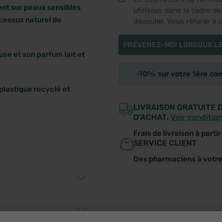
nt sur peaux sensibles
utilisées dans le cadre d
ocessus naturel de
découler. Vous référer à 
PRÉVENEZ-MOI LORSQUE LE
e et son parfum lait et
-10% sur votre 1ère c
plastique recyclé et
LIVRAISON GRATUITE 
D’ACHAT.
Voir conditio
Frais de livraison à parti
SERVICE CLIENT
Des pharmaciens à votr