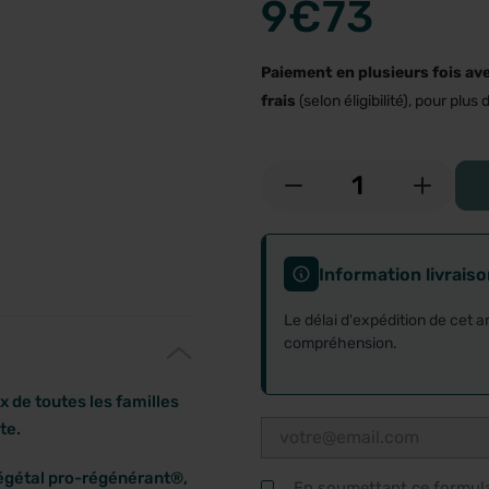
9
€73
Paiement en plusieurs fois av
frais
(selon éligibilité), pour plus d
-
+
Information livrais
Le délai d'expédition de cet a
compréhension.
x de toutes les familles
te.
végétal pro-régénérant®,
En soumettant ce formulai