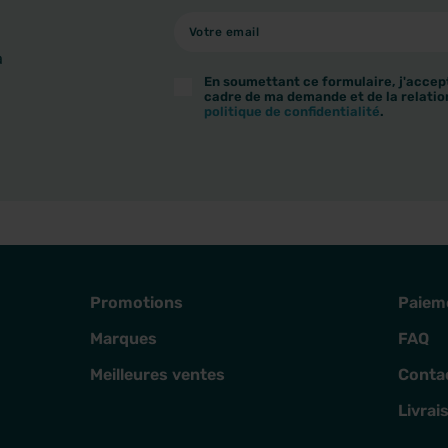
à
En soumettant ce formulaire, j'accept
cadre de ma demande et de la relatio
politique de confidentialité
.
Promotions
Paiem
Marques
FAQ
Meilleures ventes
Conta
Livrai