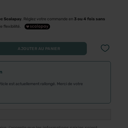
ec Scalapay
. Réglez votre commande en
3 ou 4 fois sans
e flexibilité.
AJOUTER AU PANIER
on
rticle est actuellement rallongé. Merci de votre
re, j'accepte que les informations saisies soient