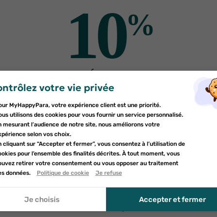
10
%
utres produits pour vo
DE RÉDUCTION
ntrôlez votre vie privée
er une liste d'envies
sur votre première commande
nnexion
our MyHappyPara, votre expérience client est une priorité.
Inscrivez-vous à notre newsletter et profitez
e la liste d'envies
us utilisons des cookies pour vous fournir un service personnalisé.
devez être connecté pour ajouter des produits à votre liste d'envies.
d'une réduction sur votre première commande*
n mesurant l’audience de notre site, nous améliorons votre
uter à ma liste d'envies
xpérience selon vos choix.
 cliquant sur “Accepter et fermer”, vous consentez à l’utilisation de
d_circle_outline
Créer une nouvelle liste
okies pour l’ensemble des finalités décrites. À tout moment, vous
nnuler
ouvez retirer votre consentement ou vous opposer au traitement
nnuler
umettant ce formulaire, j'accepte que les informations saisies soient uti
es données.
Politique de cookie
Je refuse
onnexion
le cadre de ma demande et de la relation commerciale qui peut en déco
réer une liste d'envies
r à la politique de confidentialité.
Je choisis
Accepter et fermer
Vérifiez vos spams
ROGÉ CAVAILLÈS
MKL GREEN NATURE