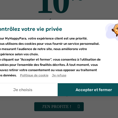
10
utres produits pour vo
DE RÉDUCTION
ntrôlez votre vie privée
er une liste d'envies
sur votre première commande
nnexion
our MyHappyPara, votre expérience client est une priorité.
Inscrivez-vous à notre newsletter et profitez
e la liste d'envies
us utilisons des cookies pour vous fournir un service personnalisé.
devez être connecté pour ajouter des produits à votre liste d'envies.
d'une réduction sur votre première commande*
n mesurant l’audience de notre site, nous améliorons votre
uter à ma liste d'envies
xpérience selon vos choix.
 cliquant sur “Accepter et fermer”, vous consentez à l’utilisation de
d_circle_outline
Créer une nouvelle liste
okies pour l’ensemble des finalités décrites. À tout moment, vous
nnuler
ouvez retirer votre consentement ou vous opposer au traitement
nnuler
umettant ce formulaire, j'accepte que les informations saisies soient uti
es données.
Politique de cookie
Je refuse
onnexion
le cadre de ma demande et de la relation commerciale qui peut en déco
ELGYDIUM
MARVIS
réer une liste d'envies
Elgydium dentifrice
Marvis dentifrice Me
r à la politique de confidentialité.
otection caries 75ml
Canelle 25ml
Je choisis
Accepter et fermer
Vérifiez vos spams
5
€07
3
€22
AJOUTER AU PANIER
RUPTURE DE STOCK
J'EN PROFITE !