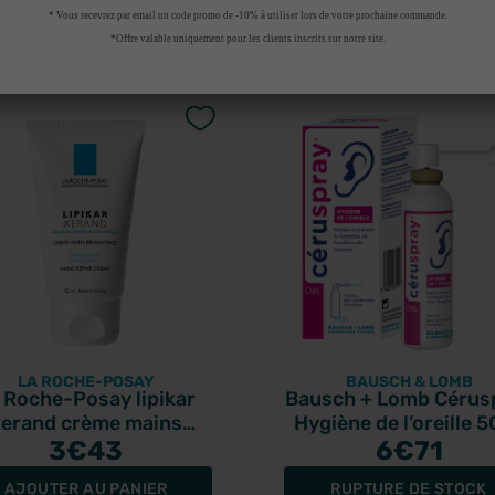
* Vous recevrez par email un code promo de -10% à utiliser lors de votre prochaine commande.
t acheté ce produit ont
*Offre valable uniquement pour les clients inscrits sur notre site.
LA ROCHE-POSAY
BAUSCH & LOMB
 Roche-Posay lipikar
Bausch + Lomb Cérus
xerand crème mains
Hygiène de l’oreille 
réparatrice 50ml
3
€43
6
€71
AJOUTER AU PANIER
RUPTURE DE STOCK