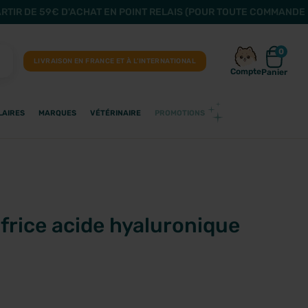
ARTIR DE 59€ D'ACHAT EN POINT RELAIS (POUR TOUTE COMMANDE 
0
LIVRAISON EN FRANCE ET À L’INTERNATIONAL
Compte
Panier
LAIRES
MARQUES
VÉTÉRINAIRE
PROMOTIONS
frice acide hyaluronique