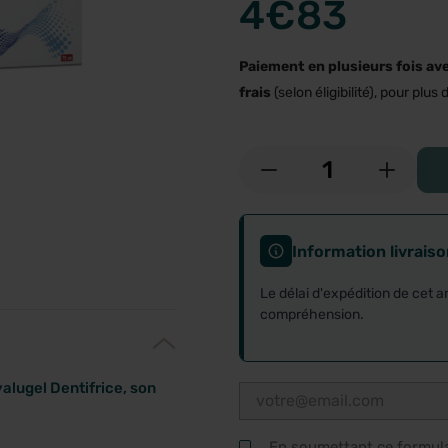
4
€83
Paiement en plusieurs fois av
frais
(selon éligibilité), pour plus d
-
+
Information livrais
Le délai d'expédition de cet a
compréhension.
alugel Dentifrice, son
En soumettant ce formulai