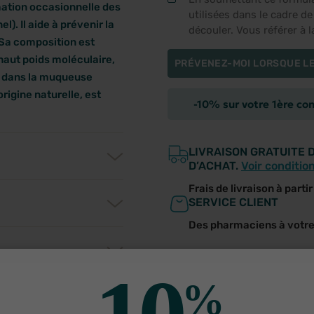
mation occasionnelle des
utilisées dans le cadre d
. Il aide à prévenir la
découler. Vous référer à 
. Sa composition est
haut poids moléculaire,
PRÉVENEZ-MOI LORSQUE LE
nt dans la muqueuse
rigine naturelle, est
-10% sur votre 1ère c
LIVRAISON GRATUITE 
D’ACHAT.
Voir conditio
Frais de livraison à parti
SERVICE CLIENT
Des pharmaciens à votr
%