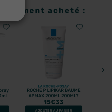
 également acheté :
LA ROCHE-POSAY
pray
ROCHE P LIPIKAR BAUME
CB12 
50ml
APMAX 200ML 200ML?
15
€33
AJOUTER AU PANIER
A