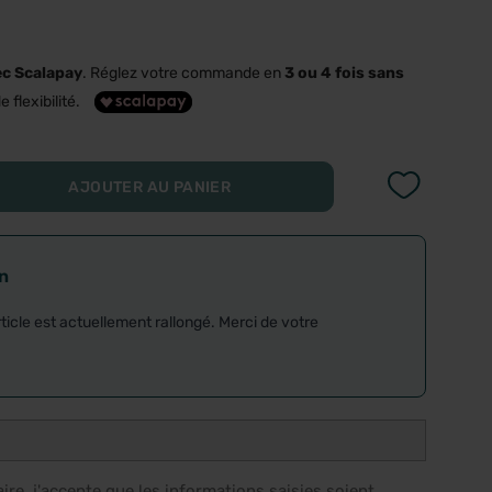
ec Scalapay
. Réglez votre commande en
3 ou 4 fois sans
e flexibilité.
AJOUTER AU PANIER
on
rticle est actuellement rallongé. Merci de votre
re, j'accepte que les informations saisies soient