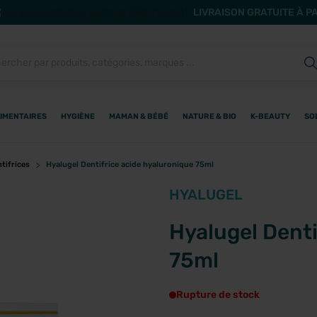
LIVRAISON GRATUITE À P
IMENTAIRES
HYGIÈNE
MAMAN & BÉBÉ
NATURE & BIO
K-BEAUTY
SO
tifrices
Hyalugel Dentifrice acide hyaluronique 75ml
HYALUGEL
Hyalugel Denti
75ml
Rupture de stock