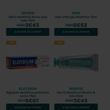
GIFRER
GUM
Gifrer dentifrice bicare plus
Gum ortho gel dentifrice 75ml
tube 75ml
3
€43
5
€53
4
€89
7
€89
AJOUTER AU PANIER
AJOUTER AU PANIER
-30%
-30%
ELGYDIUM
MARVIS
Elgydium dentifrice protection
Marvis Dentifrice Menthe &
caries 75ml
Anis 25ml
5
€07
3
€43
7
€23
4
€89
AJOUTER AU PANIER
AJOUTER AU PANIER