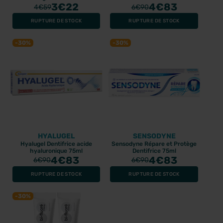
3
€22
4
€83
4
€59
6
€90
RUPTURE DE STOCK
RUPTURE DE STOCK
-30%
-30%
HYALUGEL
SENSODYNE
Hyalugel Dentifrice acide
Sensodyne Répare et Protège
hyaluronique 75ml
Dentifrice 75ml
4
€83
4
€83
6
€90
6
€90
RUPTURE DE STOCK
RUPTURE DE STOCK
-30%