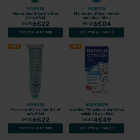
MARVIS
MARVIS
Marvis dentifrice menthe
Marvis dentifrice menthe
forte 85ml
aquatique 85ml
6
€22
6
€04
8
€89
8
€62
AJOUTER AU PANIER
AJOUTER AU PANIER
-30%
-30%
MARVIS
ELGYDIUM
Marvis dentifrice menthe et
Elgydium Antiplaque dentifrice
anis 85ml
solide 60 pastilles
6
€22
4
€49
8
€89
6
€40
AJOUTER AU PANIER
AJOUTER AU PANIER