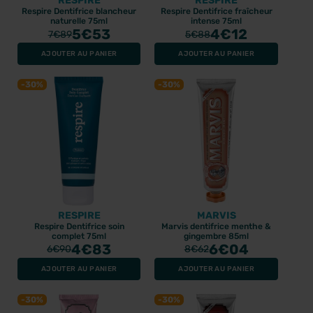
RESPIRE
RESPIRE
Respire Dentifrice blancheur
Respire Dentifrice fraîcheur
naturelle 75ml
intense 75ml
5
€53
4
€12
7
€89
5
€88
AJOUTER AU PANIER
AJOUTER AU PANIER
-30%
-30%
RESPIRE
MARVIS
Respire Dentifrice soin
Marvis dentifrice menthe &
complet 75ml
gingembre 85ml
4
€83
6
€04
6
€90
8
€62
AJOUTER AU PANIER
AJOUTER AU PANIER
-30%
-30%