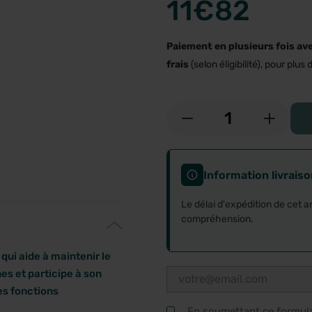
11
€82
Paiement en plusieurs fois av
frais
(selon éligibilité), pour plus d
-
+
Information livrais
Le délai d'expédition de cet a
compréhension.
ui aide à maintenir le
nes et participe à son
les fonctions
En soumettant ce formulai