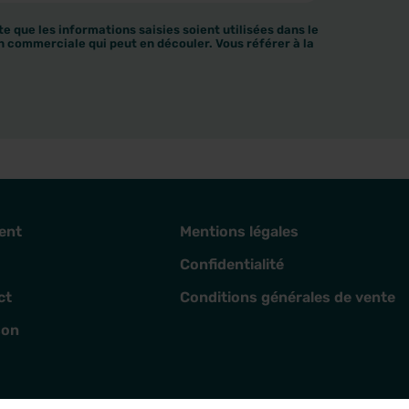
e que les informations saisies soient utilisées dans le
n commerciale qui peut en découler. Vous référer à la
ent
Mentions légales
Confidentialité
ct
Conditions générales de vente
son