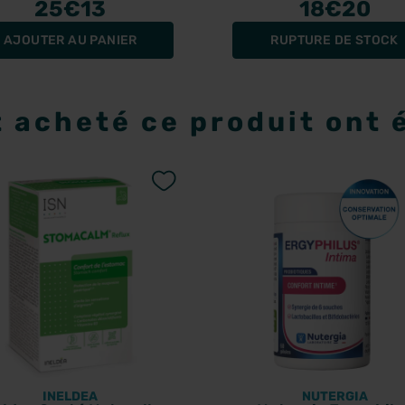
25
€13
prostate 90 gélule
18
€20
AJOUTER AU PANIER
RUPTURE DE STOCK
t acheté ce produit ont
INELDEA
NUTERGIA