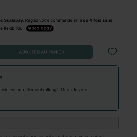
ec Scalapay
. Réglez votre commande en
3 ou 4 fois sans
e flexibilité.
AJOUTER AU PANIER
on
rticle est actuellement rallongé. Merci de votre
re, j'accepte que les informations saisies soient