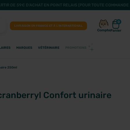
ARTIR DE 59€ D'ACHAT EN POINT RELAIS (POUR TOUTE COMMANDE 
0
LIVRAISON EN FRANCE ET À L’INTERNATIONAL
Compte
Panier
LAIRES
MARQUES
VÉTÉRINAIRE
PROMOTIONS
naire 250ml
ranberryl Confort urinaire