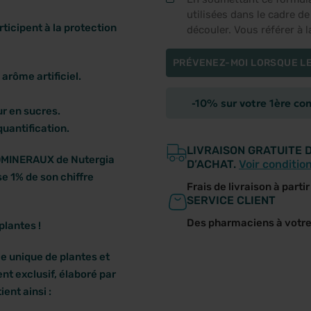
utilisées dans le cadre d
ticipent à la protection
découler. Vous référer à 
PRÉVENEZ-MOI LORSQUE LE
arôme artificiel.
-10% sur votre 1ère c
ur en sucres.
quantification.
LIVRAISON GRATUITE 
MINERAUX de Nutergia
D’ACHAT.
Voir conditio
se 1% de son chiffre
Frais de livraison à parti
SERVICE CLIENT
Des pharmaciens à votr
plantes !
 unique de plantes et
nt exclusif, élaboré par
ent ainsi :