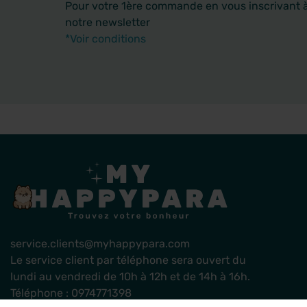
Pour votre 1ère commande en vous inscrivant 
notre newsletter
*Voir conditions
service.clients@myhappypara.com
Le service client par téléphone sera ouvert du
lundi au vendredi de 10h à 12h et de 14h à 16h.
Téléphone : 0974771398