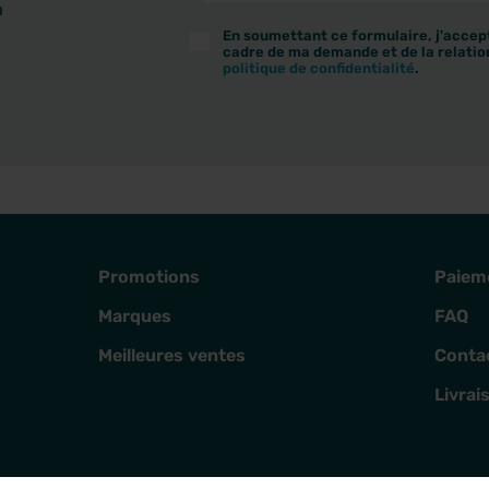
à
En soumettant ce formulaire, j'accept
cadre de ma demande et de la relatio
politique de confidentialité
.
Promotions
Paiem
Marques
FAQ
Meilleures ventes
Conta
Livrai