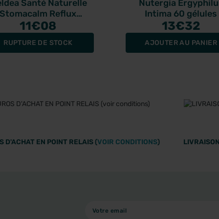
eldea Santé Naturelle
Nutergia Ergyphilu
Stomacalm Reflux
Intima 60 gélules
nfort de l'estomac 20
11
€08
13
€32
omprimés à croquer
RUPTURE DE STOCK
AJOUTER AU PANIER
 D'ACHAT EN POINT RELAIS (
VOIR CONDITIONS
)
LIVRAISON