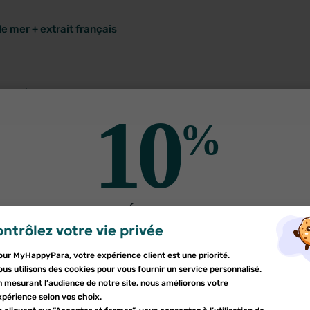
e mer + extrait français
eurs !
10
%
n de drainage urinaire,
nel de santé.
DE RÉDUCTION
ntrôlez votre vie privée
er une liste d'envies
sur votre première commande
nnexion
our MyHappyPara, votre expérience client est une priorité.
Inscrivez-vous à notre newsletter et profitez
e la liste d'envies
us utilisons des cookies pour vous fournir un service personnalisé.
d'une réduction sur votre première commande*
devez être connecté pour ajouter des produits à votre liste d'envies.
n mesurant l’audience de notre site, nous améliorons votre
uter à ma liste d'envies
xpérience selon vos choix.