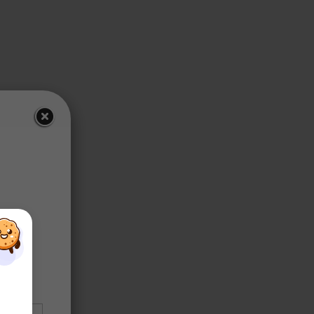
×
×
×