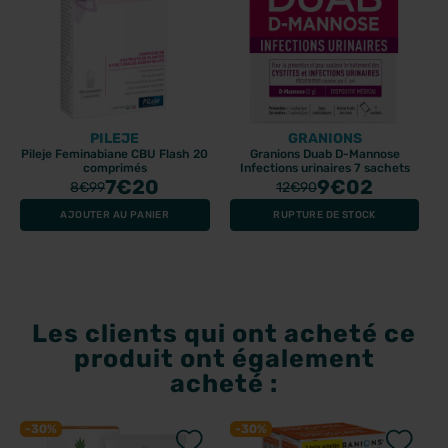
PILEJE
GRANIONS
Pileje Feminabiane CBU Flash 20
Granions Duab D-Mannose
comprimés
Infections urinaires 7 sachets
7
€20
9
€02
8
€99
12
€90
AJOUTER AU PANIER
RUPTURE DE STOCK
Les clients qui ont acheté ce
produit ont également
acheté :
-30%
-30%