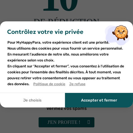
Fabriquant
DE RÉDUCTION
×
×
Connexion
Créer une liste d'envies
sur votre première commande
Contrôlez votre vie privée
Autres produits pour vous
Inscrivez-vous à notre newsletter et profitez
Pour MyHappyPara, votre expérience client est une priorité.
Vous devez être connecté pour ajouter des produits à votre
Nom de la liste d'envies
×
d'une réduction sur votre première commande*
Nous utilisons des cookies pour vous fournir un service personnalisé.
Ajouter à ma liste d'envies
liste d'envies.
En mesurant l’audience de notre site, nous améliorons votre
-30%
-30%
expérience selon vos choix.
add_circle_outline
En cliquant sur “Accepter et fermer”, vous consentez à l’utilisation de
Créer une nouvelle liste
cookies pour l’ensemble des finalités décrites. À tout moment, vous
Annuler
Annuler
pouvez retirer votre consentement ou vous opposer au traitement
En soumettant ce formulaire, j'accepte que les
des données.
Créer une liste d'envies
Politique de cookie
Je refuse
Connexion
informations saisies soient utilisées dans le cadre de
ma demande et de la relation commerciale qui peut en
découler. Vous référer à la politique de confidentialité.
Je choisis
Accepter et fermer
Vérifiez vos spams
GRANIONS
GRANIONS
Granions réducys 30 capsules
Granions duab fort 7 sachets 22g
J'EN PROFITE !
13g
10
€43
11
€13
14
€89
15
€90