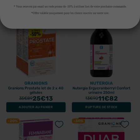
AJOUTER AU PANIER
AJOUTER AU PANIER
* Vous recevrez par email un code promo de -10% à utiliser lors de votre prochaine commande.
*Offre valable uniquement pour les clients inscrits sur notre site.
-30%
-15%
GRANIONS
NUTERGIA
Granions Prostate lot de 2 x 40
Nutergia Ergycranberryl Confort
gélules
urinaire 250ml
25
€13
11
€82
35
€89
13
€90
AJOUTER AU PANIER
RUPTURE DE STOCK
-20%
-30%