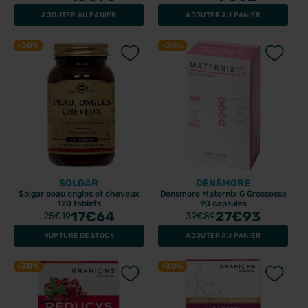
AJOUTER AU PANIER
AJOUTER AU PANIER
-30%
-30%
SOLGAR
DENSMORE
Solgar peau ongles et cheveux
Densmore Maternix G Grossesse
120 tablets
90 capsules
17
€64
27
€93
25
€19
39
€89
RUPTURE DE STOCK
AJOUTER AU PANIER
-30%
-30%