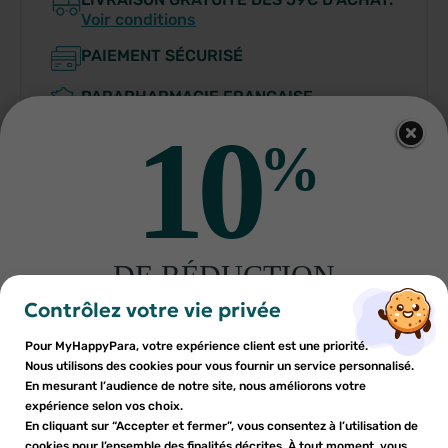
Voir conditions
PAIEMENT SÉCURISÉ
PARAPHARMACIE FRANÇAISE
10
%
Indications
DE RÉDUCTION
×
×
Connexion
Créer une liste d'envies
sur votre première commande
Contrôlez votre vie privée
Conditions d'utilisation
Inscrivez-vous à notre newsletter et profitez
Pour MyHappyPara, votre expérience client est une priorité.
Vous devez être connecté pour ajouter des produits à votre
Nom de la liste d'envies
×
d'une réduction sur votre première commande*
Nous utilisons des cookies pour vous fournir un service personnalisé.
Ajouter à ma liste d'envies
liste d'envies.
En mesurant l’audience de notre site, nous améliorons votre
Composition
expérience selon vos choix.
add_circle_outline
En cliquant sur “Accepter et fermer”, vous consentez à l’utilisation de
Créer une nouvelle liste
cookies pour l’ensemble des finalités décrites. À tout moment, vous