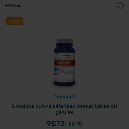
Retour
-30%
GRANIONS
Granions cuivre défenses immunitaires 60
gélules
9
€73
13
€90