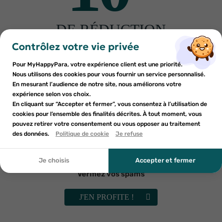
DE RÉDUCTION
×
×
Connexion
Créer une liste d'envies
sur votre première commande
Contrôlez votre vie privée
Autres produits pour vous
Inscrivez-vous à notre newsletter et profitez
Pour MyHappyPara, votre expérience client est une priorité.
Vous devez être connecté pour ajouter des produits à votre
Nom de la liste d'envies
×
d'une réduction sur votre première commande*
Nous utilisons des cookies pour vous fournir un service personnalisé.
Ajouter à ma liste d'envies
liste d'envies.
En mesurant l’audience de notre site, nous améliorons votre
expérience selon vos choix.
add_circle_outline
En cliquant sur “Accepter et fermer”, vous consentez à l’utilisation de
Créer une nouvelle liste
cookies pour l’ensemble des finalités décrites. À tout moment, vous
Annuler
Annuler
pouvez retirer votre consentement ou vous opposer au traitement
En soumettant ce formulaire, j'accepte que les
des données.
Créer une liste d'envies
Politique de cookie
Je refuse
Connexion
informations saisies soient utilisées dans le cadre de
ma demande et de la relation commerciale qui peut en
découler. Vous référer à la politique de confidentialité.
Je choisis
Accepter et fermer
Vérifiez vos spams
PRESCRIPTION NATURE
GRANIONS
Prescription Nature Boulardii
GRANIONS GELEE ROYALE
200mg 15 gélules
4000MG 10 AMPOULES
J'EN PROFITE !
5
€53
9
€76
AJOUTER AU PANIER
AJOUTER AU PANIER