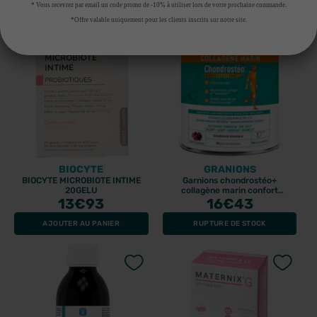
* Vous recevrez par email un code promo de -10% à utiliser lors de votre prochaine commande.
*Offre valable uniquement pour les clients inscrits sur notre site.
BIOCYTE
GRANIONS
BIOCYTE MICROBIOTE INTIME
Garnions chondrostéo+
20GELU
collagène marin confort
13
€93
articulaire 280gr
16
€43
AJOUTER AU PANIER
RUPTURE DE STOCK