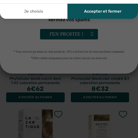
ma demande et de la relation commerciale qui peut en
découler. Vous référer à la politique de confidentialité.
Je choisis
Accepter et fermer
Vérifiez vos spams
J'EN PROFITE !
* Vous recevrez par email un code promo de -10% à utiliser lors de votre prochaine commande.
*Offre valable uniquement pour les clients inscrits sur notre site.
PHYTO
PHYTO
PhytoColor blond cuivré doré
Phytocolor blond clair cendré 8.1
7.43 coloration permanente
coloration permanente
6
€62
8
€32
AJOUTER AU PANIER
AJOUTER AU PANIER