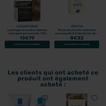
LAZARTIGUE
PHYTO
Lazartigue la couleur absolue
Phyto phytocolor coloration
coloration permanente 7.00
permanente 8.3 blond clair doré
13
blond
€79
8
112ml
€32
AJOUTER AU PANIER
AJOUTER AU PANIER
Les clients qui ont acheté ce
produit ont également
acheté :