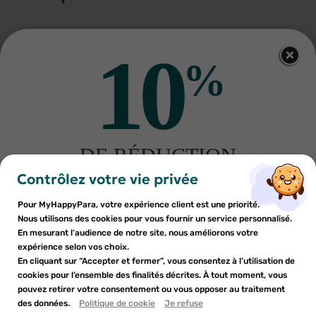
10
%
Autres produits pour vous
DE RÉDUCTION
×
×
Connexion
Créer une liste d'envies
sur votre première commande
Contrôlez votre vie privée
Inscrivez-vous à notre newsletter et profitez
Pour MyHappyPara, votre expérience client est une priorité.
Vous devez être connecté pour ajouter des produits à votre
Nom de la liste d'envies
×
d'une réduction sur votre première commande*
Nous utilisons des cookies pour vous fournir un service personnalisé.
Ajouter à ma liste d'envies
liste d'envies.
En mesurant l’audience de notre site, nous améliorons votre
expérience selon vos choix.
PHYTO
LAZARTIGUE
add_circle_outline
En cliquant sur “Accepter et fermer”, vous consentez à l’utilisation de
Créer une nouvelle liste
PhytoColor 9.8 blond très clair
Lazartigue la couleur absolue
cookies pour l’ensemble des finalités décrites. À tout moment, vous
beige coloration permanente
coloration permanente 9.00
Annuler
Annuler
6
€62
blond très clair
6
€27
pouvez retirer votre consentement ou vous opposer au traitement
En soumettant ce formulaire, j'accepte que les
des données.
Créer une liste d'envies
Politique de cookie
Je refuse
Connexion
informations saisies soient utilisées dans le cadre de
AJOUTER AU PANIER
AJOUTER AU PANIER