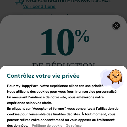
LIVRAISON GRATUITE DÈS 59€ D’ACHAT.
Voir conditions
PAIEMENT SÉCURISÉ
10
PARAPHARMACIE FRANÇAISE
%
DE RÉDUCTION
×
×
Connexion
Créer une liste d'envies
sur votre première commande
Contrôlez votre vie privée
Indications
Inscrivez-vous à notre newsletter et profitez
Pour MyHappyPara, votre expérience client est une priorité.
Vous devez être connecté pour ajouter des produits à votre
Nom de la liste d'envies
×
d'une réduction sur votre première commande*
Nous utilisons des cookies pour vous fournir un service personnalisé.
Ajouter à ma liste d'envies
Conditions d'utilisation
liste d'envies.
En mesurant l’audience de notre site, nous améliorons votre
expérience selon vos choix.
add_circle_outline
En cliquant sur “Accepter et fermer”, vous consentez à l’utilisation de
Créer une nouvelle liste
Composition
cookies pour l’ensemble des finalités décrites. À tout moment, vous
Annuler
Annuler
pouvez retirer votre consentement ou vous opposer au traitement
En soumettant ce formulaire, j'accepte que les
des données.
Créer une liste d'envies
Politique de cookie
Je refuse
Connexion
informations saisies soient utilisées dans le cadre de