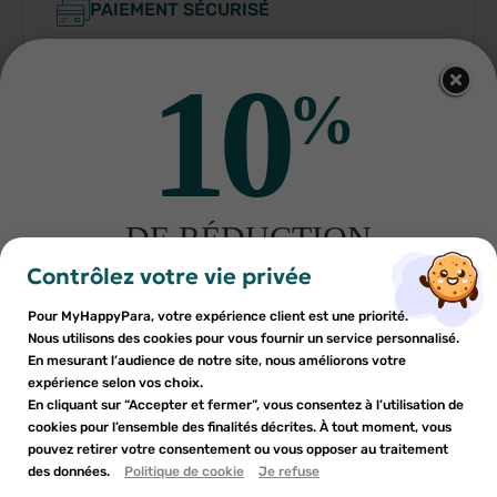
PAIEMENT SÉCURISÉ
PARAPHARMACIE FRANÇAISE
10
%
DE RÉDUCTION
Indications
×
×
Connexion
Créer une liste d'envies
sur votre première commande
Contrôlez votre vie privée
Conditions d'utilisation
Inscrivez-vous à notre newsletter et profitez
Pour MyHappyPara, votre expérience client est une priorité.
Vous devez être connecté pour ajouter des produits à votre
Nom de la liste d'envies
×
d'une réduction sur votre première commande*
Nous utilisons des cookies pour vous fournir un service personnalisé.
Ajouter à ma liste d'envies
liste d'envies.
En mesurant l’audience de notre site, nous améliorons votre
expérience selon vos choix.
Composition
add_circle_outline
En cliquant sur “Accepter et fermer”, vous consentez à l’utilisation de
Créer une nouvelle liste
cookies pour l’ensemble des finalités décrites. À tout moment, vous
Annuler
Annuler
pouvez retirer votre consentement ou vous opposer au traitement
En soumettant ce formulaire, j'accepte que les
des données.
Créer une liste d'envies
Politique de cookie
Je refuse
Connexion
informations saisies soient utilisées dans le cadre de