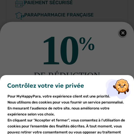
PAIEMENT SÉCURISÉ
PARAPHARMACIE FRANÇAISE
10
%
Indications
DE RÉDUCTION
×
×
Connexion
Créer une liste d'envies
sur votre première commande
Conditions d'utilisation
Contrôlez votre vie privée
Inscrivez-vous à notre newsletter et profitez
Pour MyHappyPara, votre expérience client est une priorité.
Vous devez être connecté pour ajouter des produits à votre
Nom de la liste d'envies
×
d'une réduction sur votre première commande*
Nous utilisons des cookies pour vous fournir un service personnalisé.
Composition
Ajouter à ma liste d'envies
liste d'envies.
En mesurant l’audience de notre site, nous améliorons votre
expérience selon vos choix.
add_circle_outline
En cliquant sur “Accepter et fermer”, vous consentez à l’utilisation de
Créer une nouvelle liste
Fabriquant
cookies pour l’ensemble des finalités décrites. À tout moment, vous
Annuler
Annuler
pouvez retirer votre consentement ou vous opposer au traitement
En soumettant ce formulaire, j'accepte que les