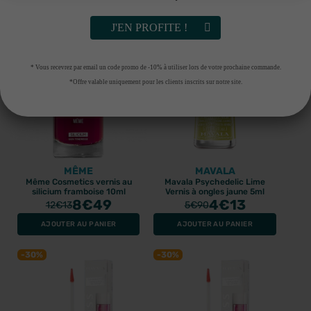
AJOUTER AU PANIER
AJOUTER AU PANIER
J'EN PROFITE !
-30%
-30%
* Vous recevrez par email un code promo de -10% à utiliser lors de votre prochaine commande.
*Offre valable uniquement pour les clients inscrits sur notre site.
MÊME
MAVALA
Même Cosmetics vernis au
Mavala Psychedelic Lime
silicium framboise 10ml
Vernis à ongles jaune 5ml
8
€49
4
€13
12
€13
5
€90
AJOUTER AU PANIER
AJOUTER AU PANIER
-30%
-30%