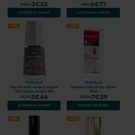
Fashionista Black
3
€25
6
€77
4
€64
9
€67
AJOUTER AU PANIER
AJOUTER AU PANIER
-30%
-30%
MAVALA
MAVALA
Mavala mini vernis à ongles
Mavala huile sèche vernis
152 mauve cendré 5ml
10ml
3
€46
7
€39
4
€94
10
€56
AJOUTER AU PANIER
RUPTURE DE STOCK
-30%
-30%