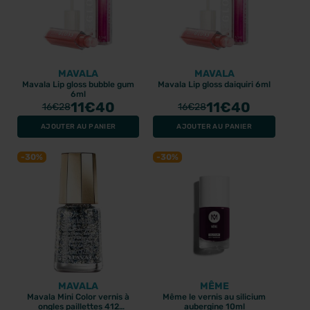
MAVALA
MAVALA
Mavala Lip gloss bubble gum
Mavala Lip gloss daiquiri 6ml
6ml
11
€40
11
€40
16
€28
16
€28
AJOUTER AU PANIER
AJOUTER AU PANIER
-30%
-30%
MAVALA
MÊME
Mavala Mini Color vernis à
Même le vernis au silicium
ongles paillettes 412
aubergine 10ml