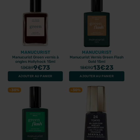
MANUCURIST
MANUCURIST
Manucurist Green vernis à
Manucurist Vernis Green Flash
ongles Hollyhock 15ml
Gold 15ml
9
€73
13
€23
13
€89
18
€90
AJOUTER AU PANIER
AJOUTER AU PANIER
-30%
-30%