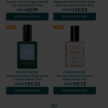
Inuwet vernis à ongles kids 02
Manucurist Green Flash Vernis
rose clair parfum fraise
semi-permanent Solar 15ml
4
€79
13
€23
6
€84
18
€90
RUPTURE DE STOCK
RUPTURE DE STOCK
-30%
-30%
MANUCURIST
MANUCURIST
Manucurist Green Flash Vernis
Manucurist Green Vernis à
à ongles Bubble 15ml
ongles Snow 15ml
13
€23
9
€73
18
€90
13
€89
RUPTURE DE STOCK
RUPTURE DE STOCK
1
2