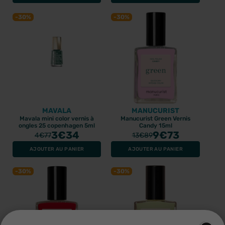
-30%
-30%
MAVALA
MANUCURIST
Mavala mini color vernis à
Manucurist Green Vernis
ongles 25 copenhagen 5ml
Candy 15ml
3
€34
9
€73
4
€77
13
€89
AJOUTER AU PANIER
AJOUTER AU PANIER
-30%
-30%