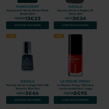
MANUCURIST
MAVALA
Manucurist Vernis Green Flash
Mavala Vernis à Ongles 24
Brazil 15ml
Tokyo 5ml
13
€23
3
€34
18
€90
4
€77
AJOUTER AU PANIER
AJOUTER AU PANIER
-30%
-30%
MAVALA
LA ROCHE-POSAY
Mavala Vernis à Ongle Mini 158
La Roche-Posay Toleriane
Smocky Blue 5ml
vernis protecteur rouge
3
€46
coquelicot 6ml
8
€95
4
€94
12
€78
AJOUTER AU PANIER
AJOUTER AU PANIER