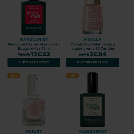
MANUCURIST
MAVALA
Manucurist Vernis Green Flash
Mavala Mini Color vernis à
Bougainvillea 15ml
ongles crème 95 Curitiba
13
€23
3
€84
18
€90
5
€48
RUPTURE DE STOCK
RUPTURE DE STOCK
-30%
-30%
INUWET
MANUCURIST