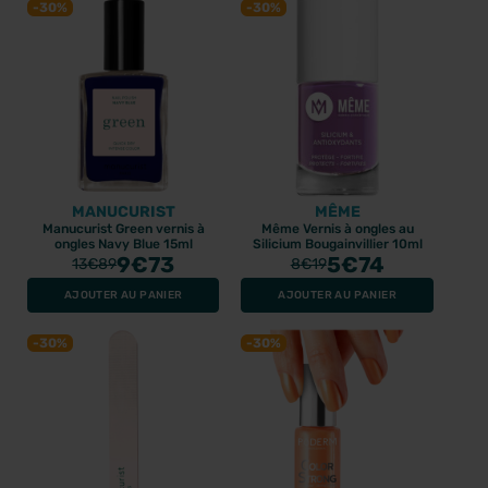
-30%
-30%
MANUCURIST
MÊME
Manucurist Green vernis à
Même Vernis à ongles au
ongles Navy Blue 15ml
Silicium Bougainvillier 10ml
9
€73
5
€74
13
€89
8
€19
AJOUTER AU PANIER
AJOUTER AU PANIER
-30%
-30%