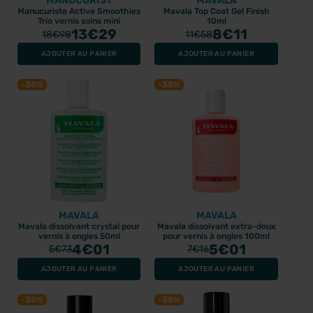
MANUCURIST
MAVALA
Manucuriste Active Smoothies
Mavala Top Coat Gel Finish
Trio vernis soins mini
10ml
13
€29
8
€11
18
€98
11
€58
AJOUTER AU PANIER
AJOUTER AU PANIER
-30%
-30%
MAVALA
MAVALA
Mavala dissolvant crystal pour
Mavala dissolvant extra-doux
vernis à ongles 50ml
pour vernis à ongles 100ml
4
€01
5
€01
5
€73
7
€16
AJOUTER AU PANIER
AJOUTER AU PANIER
-30%
-30%