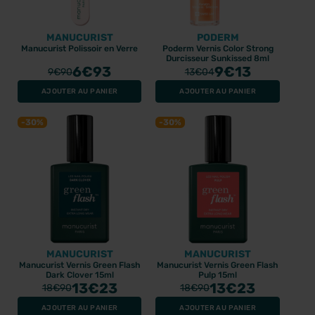
MANUCURIST
PODERM
Manucurist Polissoir en Verre
Poderm Vernis Color Strong
Durcisseur Sunkissed 8ml
6
€93
9
€13
9
€90
13
€04
AJOUTER AU PANIER
AJOUTER AU PANIER
-30%
-30%
MANUCURIST
MANUCURIST
Manucurist Vernis Green Flash
Manucurist Vernis Green Flash
Dark Clover 15ml
Pulp 15ml
13
€23
13
€23
18
€90
18
€90
AJOUTER AU PANIER
AJOUTER AU PANIER