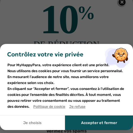
10
%
MANUCURIST
MANUCURIST
Manucurist Green Vernis
Manucurist Pistachio Vernis à
Poppy red 15ml
ongles Green 15ml
9
€73
9
€73
13
€89
13
€89
DE RÉDUCTION
×
×
AJOUTER AU PANIER
AJOUTER AU PANIER
Connexion
×
Créer une liste d'envies
sur votre première commande
Contrôlez votre vie privée
((modalTitle))
-30%
-30%
Inscrivez-vous à notre newsletter et profitez
Pour MyHappyPara, votre expérience client est une priorité.
Vous devez être connecté pour ajouter des produits à votre
Nom de la liste d'envies
×
((confirmMessage))
d'une réduction sur votre première commande*
Nous utilisons des cookies pour vous fournir un service personnalisé.
Ajouter à ma liste d'envies
liste d'envies.
En mesurant l’audience de notre site, nous améliorons votre
expérience selon vos choix.
add_circle_outline
Créer une nouvelle liste
En cliquant sur “Accepter et fermer”, vous consentez à l’utilisation de
((cancelText))
cookies pour l’ensemble des finalités décrites. À tout moment, vous
Annuler
Annuler
pouvez retirer votre consentement ou vous opposer au traitement
En soumettant ce formulaire, j'accepte que les
((modalDeleteText))
Créer une liste d'envies
des données.
Politique de cookie
Je refuse
Connexion
informations saisies soient utilisées dans le cadre de
ma demande et de la relation commerciale qui peut en
MAVALA
MAVALA
Mavala Lip gloss apricot crisp
Mavala Mini Color vernis à
découler. Vous référer à la politique de confidentialité.
Je choisis
Accepter et fermer
6ml
ongles crème 217 New-York
11
€40
5ml
3
€84
16
€28
5
€48
Vérifiez vos spams